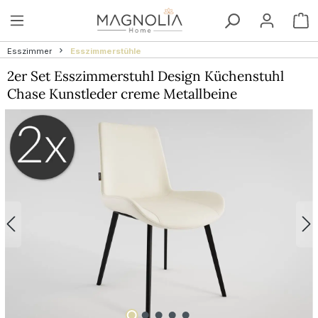
Zum Hauptinhalt springen
W
Esszimmer
Esszimmerstühle
2er Set Esszimmerstuhl Design Küchenstuhl
Chase Kunstleder creme Metallbeine
Bildergalerie überspringen