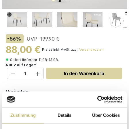
-56
%
UVP
199,90 €
88,00 €
Preise inkl. MwSt. zzgl.
Versandkosten
Sofort lieferbar 11.08-13.08.
Nur 2 auf Lager!
Produkt Anzahl: Gib den gewünschten W
In den Warenkorb
auswählen
Varianten
Zustimmung
Details
Über Cookies
Maße (H/B/T): 82 / 52 / 57 cm