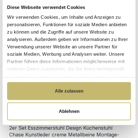
Diese Webseite verwendet Cookies
Herstellerpreis
Wir verwenden Cookies, um Inhalte und Anzeigen zu
Hochwertige
ohne
Materialien
personalisieren, Funktionen für soziale Medien anbieten
Zwischenhändler
zu können und die Zugriffe auf unsere Website zu
Kundenbetreuung
Gut verpackt für
analysieren. Außerdem geben wir Informationen zu Ihrer
mit bester
beschädigungsfreie
Verwendung unserer Website an unsere Partner für
Bewertung
Lieferung
soziale Medien, Werbung und Analysen weiter. Unsere
Designed in
1 Monat risikofreies
Partner führen diese Informationen möglicherweise mit
Germany
Rückgaberecht
weiteren Daten zusammen, die Sie ihnen bereitgestellt
haben oder die sie im Rahmen Ihrer Nutzung der Dienste
gesammelt haben.
Alle zulassen
Produktdetails
Ablehnen
Beschreibung
2er Set Esszimmerstuhl Design Küchenstuhl
Chase Kunstleder creme Metallbeine Montage-