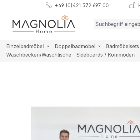
+49 (0)421 572 697 00
K
m Hauptinhalt springen
Zur Suche springen
Zur Hauptnavigation springen
Einzelbadmöbel
Doppelbadmöbel
Badmöbelsets
Waschbecken/Waschtische
Sideboards / Kommoden