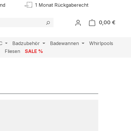
and
1 Monat Rückgaberecht
0,00 €
Warenk
C
Badzubehör
Badewannen
Whirlpools
l
Fliesen
SALE %