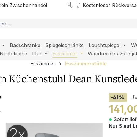
ein Zwischenhandel
Kostenloser Rückvers
Badschränke
Spiegelschränke
Leuchtspiegel
W
Nachttische
Flur
Esszimmer
Wandregale / Spiege
Esszimmer
Esszimmerstühle
gn Küchenstuhl Dean Kunstlede
-41
%
U
141,0
Sofort lie
Nur 5 auf L