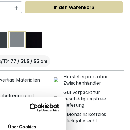
 Anzahl: Gib den gewünschten Wert ein
In den Warenkorb
uswählen
T): 77 / 51.5 / 55 cm
Herstellerpreis ohne
ertige Materialien
Zwischenhändler
Gut verpackt für
nbetreuung mit
beschädigungsfreie
r Bewertung
Lieferung
1 Monat risikofreies
ned in Germany
Rückgaberecht
Über Cookies