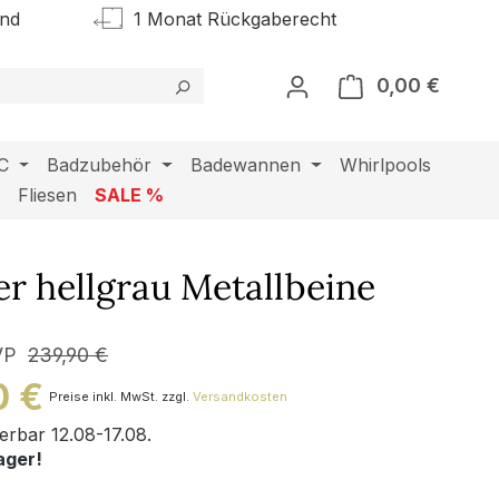
and
1 Monat Rückgaberecht
0,00 €
Warenk
C
Badzubehör
Badewannen
Whirlpools
l
Fliesen
SALE %
r hellgrau Metallbeine
VP
239,90 €
0 €
Preise inkl. MwSt. zzgl.
Versandkosten
ferbar 12.08-17.08.
ager!