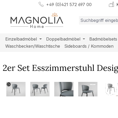
+49 (0)421 572 697 00
K
m Hauptinhalt springen
Zur Suche springen
Zur Hauptnavigation springen
Einzelbadmöbel
Doppelbadmöbel
Badmöbelsets
Waschbecken/Waschtische
Sideboards / Kommoden
2er Set Esszimmerstuhl Desi
Bildergalerie überspringen