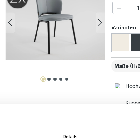
Produkt
a
Varianten
Maße (H/B/
Hochw
Kunde
beste
Desig
Details