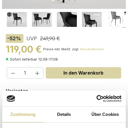
-52
%
UVP
249,90 €
119,00 €
Preise inkl. MwSt. zzgl.
Versandkosten
Sofort lieferbar 12.08-17.08.
Produkt Anzahl: Gib den gewünschten W
In den Warenkorb
auswählen
Varianten
Zustimmung
Details
Über Cookies
Maße (H/B/T): 86 / 53 / 58 cm