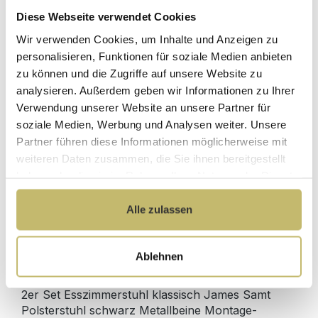
Diese Webseite verwendet Cookies
Herstellerpreis
Wir verwenden Cookies, um Inhalte und Anzeigen zu
Hochwertige
ohne
Materialien
personalisieren, Funktionen für soziale Medien anbieten
Zwischenhändler
zu können und die Zugriffe auf unsere Website zu
Kundenbetreuung
Gut verpackt für
analysieren. Außerdem geben wir Informationen zu Ihrer
mit bester
beschädigungsfreie
Verwendung unserer Website an unsere Partner für
Bewertung
Lieferung
soziale Medien, Werbung und Analysen weiter. Unsere
Designed in
1 Monat risikofreies
Partner führen diese Informationen möglicherweise mit
Germany
Rückgaberecht
weiteren Daten zusammen, die Sie ihnen bereitgestellt
haben oder die sie im Rahmen Ihrer Nutzung der Dienste
gesammelt haben.
Alle zulassen
Produktdetails
Ablehnen
Beschreibung
2er Set Esszimmerstuhl klassisch James Samt
Polsterstuhl schwarz Metallbeine Montage-