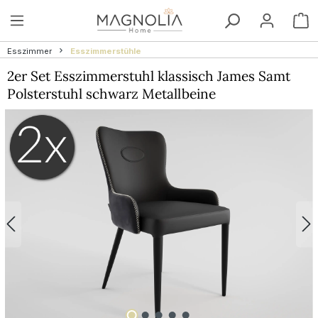
Zum Hauptinhalt springen
W
Esszimmer
Esszimmerstühle
2er Set Esszimmerstuhl klassisch James Samt
Polsterstuhl schwarz Metallbeine
Bildergalerie überspringen