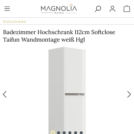
Zum Hauptinhalt springen
W
Badschränke
Badezimmer Hochschrank 112cm Softclose
Taifun Wandmontage weiß Hgl
Bildergalerie überspringen