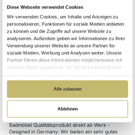
Diese Webseite verwendet Cookies
Herstellerpreis
Wir verwenden Cookies, um Inhalte und Anzeigen zu
Hochwertige
ohne
Materialien
personalisieren, Funktionen für soziale Medien anbieten
Zwischenhändler
zu können und die Zugriffe auf unsere Website zu
Kundenbetreuung
Gut verpackt für
analysieren. Außerdem geben wir Informationen zu Ihrer
mit bester
beschädigungsfreie
Verwendung unserer Website an unsere Partner für
Bewertung
Lieferung
soziale Medien, Werbung und Analysen weiter. Unsere
Designed in
1 Monat risikofreies
Partner führen diese Informationen möglicherweise mit
Germany
Rückgaberecht
weiteren Daten zusammen, die Sie ihnen bereitgestellt
haben oder die sie im Rahmen Ihrer Nutzung der Dienste
gesammelt haben.
Alle zulassen
Produktdetails
Ablehnen
Beschreibung
Badmöbel Qualitätsprodukt direkt ab Werk -
Designed in Germany: Wir bieten ein sehr gutes