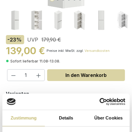
-23
%
UVP
179,90 €
139,00 €
Preise inkl. MwSt. zzgl.
Versandkosten
Sofort lieferbar 11.08-13.08.
Produkt Anzahl: Gib den gewünschten W
In den Warenkorb
auswählen
Varianten
Zustimmung
Details
Über Cookies
Maße (H/B/T): 112.2 / 35.2 / 30.1 cm