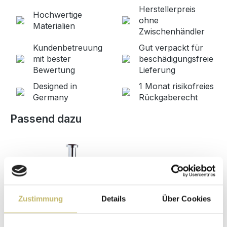
Herstellerpreis
Hochwertige
ohne
Materialien
Zwischenhändler
Kundenbetreuung
Gut verpackt für
mit bester
beschädigungsfreie
Bewertung
Lieferung
Designed in
1 Monat risikofreies
Germany
Rückgaberecht
Produktgalerie überspringen
Passend dazu
Zustimmung
Details
Über Cookies