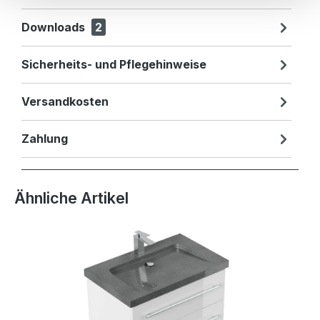
Downloads
2
Sicherheits- und Pflegehinweise
Versandkosten
Zahlung
Produktgalerie überspringen
Ähnliche Artikel