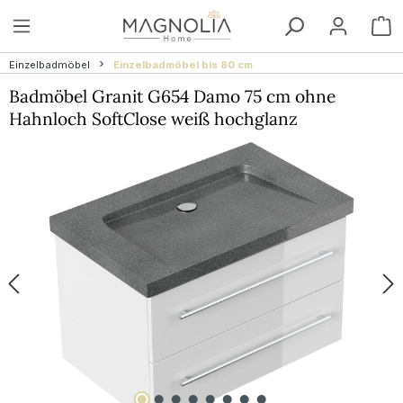
Zum Hauptinhalt springen
W
Einzelbadmöbel
Einzelbadmöbel bis 80 cm
Badmöbel Granit G654 Damo 75 cm ohne
Hahnloch SoftClose weiß hochglanz
Bildergalerie überspringen