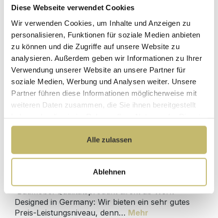
Diese Webseite verwendet Cookies
Waschtisch-Anschluss Spar-Set
Wir verwenden Cookies, um Inhalte und Anzeigen zu
personalisieren, Funktionen für soziale Medien anbieten
zu können und die Zugriffe auf unsere Website zu
Sofort lieferbar 10.08-12.08.
analysieren. Außerdem geben wir Informationen zu Ihrer
64,90 €*
Verwendung unserer Website an unsere Partner für
soziale Medien, Werbung und Analysen weiter. Unsere
Partner führen diese Informationen möglicherweise mit
In den Warenkorb
weiteren Daten zusammen, die Sie ihnen bereitgestellt
haben oder die sie im Rahmen Ihrer Nutzung der Dienste
gesammelt haben.
Alle zulassen
Produktdetails
Ablehnen
Beschreibung
Badmöbel Qualitätsprodukt direkt ab Werk -
Designed in Germany: Wir bieten ein sehr gutes
Preis-Leistungsniveau, denn…
Mehr