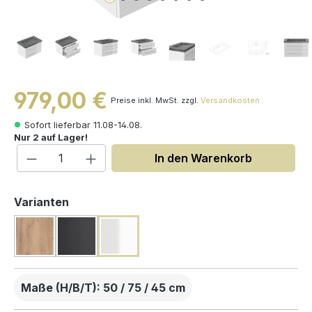
979,00 €
Preise inkl. MwSt. zzgl.
Versandkosten
Sofort lieferbar 11.08-14.08.
Nur 2 auf Lager!
Produkt Anzahl: Gib den gewünschten W
In den Warenkorb
auswählen
Varianten
Maße (H/B/T): 50 / 75 / 45 cm