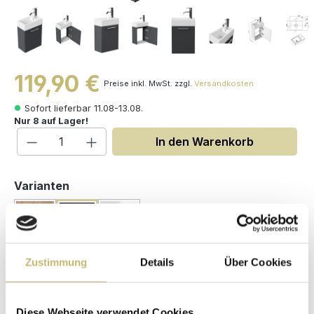
119,90 €
Preise inkl. MwSt. zzgl.
Versandkosten
Sofort lieferbar 11.08-13.08.
Nur 8 auf Lager!
Produkt Anzahl: Gib den gewünschten W
In den Warenkorb
auswählen
Varianten
Zustimmung
Details
Über Cookies
Maße (H/B/T): 57.8 / 40 / 22 cm
Herstellerpreis
Diese Webseite verwendet Cookies