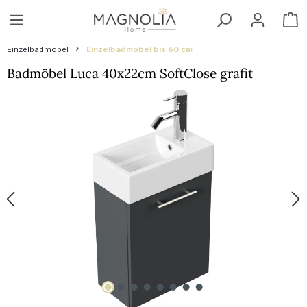
Zum Hauptinhalt springen
W
Einzelbadmöbel
Einzelbadmöbel bis 60 cm
Badmöbel Luca 40x22cm SoftClose grafit
Bildergalerie überspringen