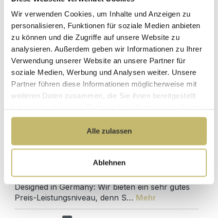
Hochwertige
ohne
Materialien
Wir verwenden Cookies, um Inhalte und Anzeigen zu
Zwischenhändler
personalisieren, Funktionen für soziale Medien anbieten
Kundenbetreuung
Gut verpackt für
zu können und die Zugriffe auf unsere Website zu
mit bester
beschädigungsfreie
analysieren. Außerdem geben wir Informationen zu Ihrer
Bewertung
Lieferung
Verwendung unserer Website an unsere Partner für
Designed in
1 Monat risikofreies
soziale Medien, Werbung und Analysen weiter. Unsere
Germany
Rückgaberecht
Partner führen diese Informationen möglicherweise mit
weiteren Daten zusammen, die Sie ihnen bereitgestellt
haben oder die sie im Rahmen Ihrer Nutzung der Dienste
gesammelt haben.
Alle zulassen
Produktdetails
Beschreibung
Ablehnen
Badmöbel Qualitätsprodukt direkt ab Werk -
Designed in Germany: Wir bieten ein sehr gutes
Preis-Leistungsniveau, denn S…
Mehr