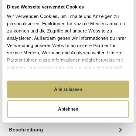
Befüllung über den Überlauf
Mit Armaturen
Diese Webseite verwendet Cookies
Wir verwenden Cookies, um Inhalte und Anzeigen zu
personalisieren, Funktionen für soziale Medien anbieten
Maße (H/B/T): 45 / 190 / 90 cm
zu können und die Zugriffe auf unsere Website zu
analysieren. Außerdem geben wir Informationen zu Ihrer
Herstellerpreis
Hochwertige
Verwendung unserer Website an unsere Partner für
ohne
Materialien
soziale Medien, Werbung und Analysen weiter. Unsere
Zwischenhändler
Partner führen diese Informationen möglicherweise mit
Kundenbetreuung
Gut verpackt für
weiteren Daten zusammen, die Sie ihnen bereitgestellt
mit bester
beschädigungsfreie
haben oder die sie im Rahmen Ihrer Nutzung der Dienste
Bewertung
Lieferung
gesammelt haben.
Designed in
1 Monat risikofreies
Alle zulassen
Germany
Rückgaberecht
Ablehnen
Produktdetails
Beschreibung