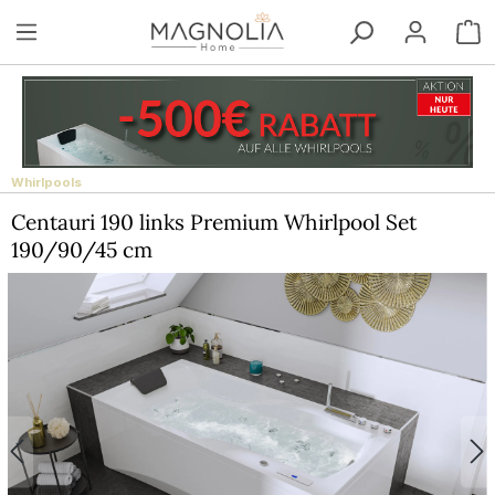
Zum Hauptinhalt springen
W
Whirlpools
Centauri 190 links Premium Whirlpool Set
190/90/45 cm
Bildergalerie überspringen