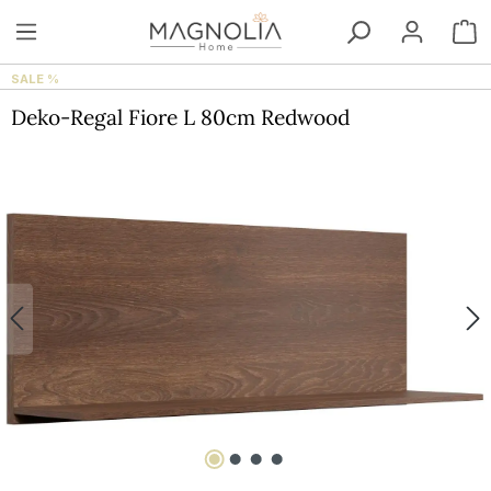
Zum Hauptinhalt springen
W
SALE %
Deko-Regal Fiore L 80cm Redwood
Bildergalerie überspringen