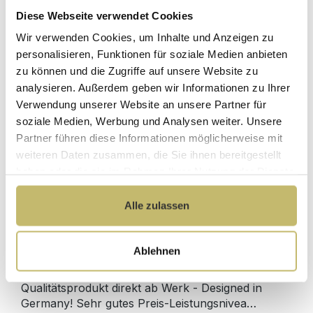
Herstellerpreis
Diese Webseite verwendet Cookies
Hochwertige
ohne
Materialien
Wir verwenden Cookies, um Inhalte und Anzeigen zu
Zwischenhändler
personalisieren, Funktionen für soziale Medien anbieten
Kundenbetreuung
Gut verpackt für
zu können und die Zugriffe auf unsere Website zu
mit bester
beschädigungsfreie
analysieren. Außerdem geben wir Informationen zu Ihrer
Bewertung
Lieferung
Verwendung unserer Website an unsere Partner für
Designed in
1 Monat risikofreies
soziale Medien, Werbung und Analysen weiter. Unsere
Germany
Rückgaberecht
Partner führen diese Informationen möglicherweise mit
weiteren Daten zusammen, die Sie ihnen bereitgestellt
haben oder die sie im Rahmen Ihrer Nutzung der Dienste
gesammelt haben.
Alle zulassen
Produktdetails
Beschreibung
Ablehnen
Deko-Regal Fiore L 80cm Redwood
Qualitätsprodukt direkt ab Werk - Designed in
Germany! Sehr gutes Preis-Leistungsnivea…