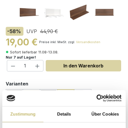
-58
%
UVP
44,90 €
19,00 €
Preise inkl. MwSt. zzgl.
Versandkosten
Sofort lieferbar 11.08-13.08.
Nur 7 auf Lager!
Produkt Anzahl: Gib den gewünschten W
In den Warenkorb
auswählen
Varianten
Zustimmung
Details
Über Cookies
Maße (H/B/T): 30 / 80 / 19.5 cm