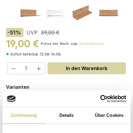
-51
%
UVP
39,00 €
19,00 €
Preise inkl. MwSt. zzgl.
Versandkosten
Sofort lieferbar 12.08-14.08.
Produkt Anzahl: Gib den gewünschten W
In den Warenkorb
auswählen
Varianten
Zustimmung
Details
Über Cookies
Maße (H/B/T): 20 / 60 / 19.5 cm