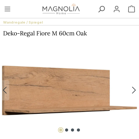
Zum Hauptinhalt springen
W
Wandregale / Spiegel
Deko-Regal Fiore M 60cm Oak
Bildergalerie überspringen