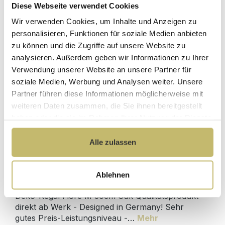
Diese Webseite verwendet Cookies
Herstellerpreis
Hochwertige
ohne
Wir verwenden Cookies, um Inhalte und Anzeigen zu
Materialien
Zwischenhändler
personalisieren, Funktionen für soziale Medien anbieten
zu können und die Zugriffe auf unsere Website zu
Kundenbetreuung
Gut verpackt für
analysieren. Außerdem geben wir Informationen zu Ihrer
mit bester
beschädigungsfreie
Verwendung unserer Website an unsere Partner für
Bewertung
Lieferung
soziale Medien, Werbung und Analysen weiter. Unsere
Designed in
1 Monat risikofreies
Partner führen diese Informationen möglicherweise mit
Germany
Rückgaberecht
weiteren Daten zusammen, die Sie ihnen bereitgestellt
haben oder die sie im Rahmen Ihrer Nutzung der Dienste
gesammelt haben.
Alle zulassen
Produktdetails
Ablehnen
Beschreibung
Deko-Regal Fiore M 60cm Oak Qualitätsprodukt
direkt ab Werk - Designed in Germany! Sehr
gutes Preis-Leistungsniveau -…
Mehr