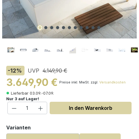
-12
%
UVP
4.149,90 €
3.649,90 €
Preise inkl. MwSt. zzgl.
Versandkosten
Lieferbar 03.09.-07.09.
Nur 3 auf Lager!
Produkt Anzahl: Gib den gewünschten W
In den Warenkorb
auswählen
Varianten