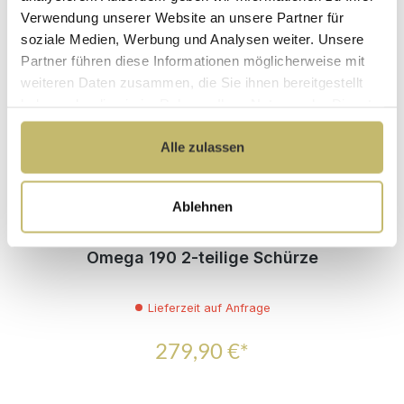
Verwendung unserer Website an unsere Partner für
Produktgalerie überspringen
Passendes Zubehör
soziale Medien, Werbung und Analysen weiter. Unsere
Partner führen diese Informationen möglicherweise mit
weiteren Daten zusammen, die Sie ihnen bereitgestellt
haben oder die sie im Rahmen Ihrer Nutzung der Dienste
gesammelt haben.
Alle zulassen
Ablehnen
Omega 190 2-teilige Schürze
Lieferzeit auf Anfrage
279,90 €*