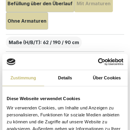
Befüllung über den Überlauf
Mit Armaturen
Ohne Armaturen
Maße (H/B/T): 62 / 190 / 90 cm
Herstellerpreis
Hochwertige
ohne
Materialien
Zwischenhändler
Zustimmung
Details
Über Cookies
Kundenbetreuung
Gut verpackt für
mit bester
beschädigungsfreie
Bewertung
Lieferung
Diese Webseite verwendet Cookies
Designed in
1 Monat risikofreies
Wir verwenden Cookies, um Inhalte und Anzeigen zu
Germany
Rückgaberecht
personalisieren, Funktionen für soziale Medien anbieten
zu können und die Zugriffe auf unsere Website zu
analysieren. Außerdem geben wir Informationen zu Ihrer