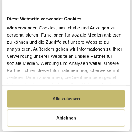
Befüllung über den Überlauf
Mit Armaturen
Diese Webseite verwendet Cookies
Ohne Armaturen
Wir verwenden Cookies, um Inhalte und Anzeigen zu
personalisieren, Funktionen für soziale Medien anbieten
zu können und die Zugriffe auf unsere Website zu
Maße (H/B/T): 70 / 180 / 130 cm
analysieren. Außerdem geben wir Informationen zu Ihrer
Verwendung unserer Website an unsere Partner für
Herstellerpreis
Hochwertige
soziale Medien, Werbung und Analysen weiter. Unsere
ohne
Materialien
Partner führen diese Informationen möglicherweise mit
Zwischenhändler
weiteren Daten zusammen, die Sie ihnen bereitgestellt
Kundenbetreuung
Gut verpackt für
haben oder die sie im Rahmen Ihrer Nutzung der Dienste
mit bester
beschädigungsfreie
gesammelt haben.
Bewertung
Lieferung
Alle zulassen
Designed in
1 Monat risikofreies
Germany
Rückgaberecht
Ablehnen
Produktdetails