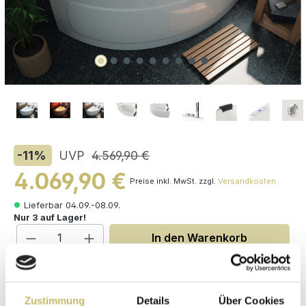
-11
%
UVP
4.569,90 €
4.069,90 €
Preise inkl. MwSt. zzgl.
Versandkosten
Lieferbar 04.09.-08.09.
Nur 3 auf Lager!
Produkt Anzahl: Gib den gewünschten W
In den Warenkorb
auswählen
Varianten
Zustimmung
Details
Über Cookies