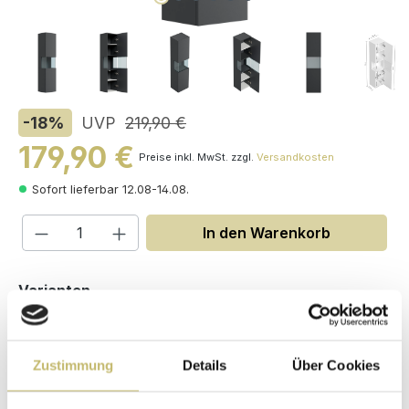
-18
%
UVP
219,90 €
179,90 €
Preise inkl. MwSt. zzgl.
Versandkosten
Sofort lieferbar 12.08-14.08.
Produkt Anzahl: Gib den gewünschten W
In den Warenkorb
auswählen
Varianten
Zustimmung
Details
Über Cookies
Maße (H/B/T): 150 / 35.2 / 30 cm