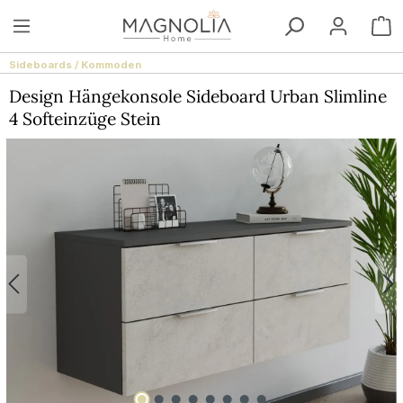
Zum Hauptinhalt springen
W
Sideboards / Kommoden
Design Hängekonsole Sideboard Urban Slimline
4 Softeinzüge Stein
Bildergalerie überspringen