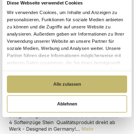
Diese Webseite verwendet Cookies
Herstellerpreis
Hochwertige
ohne
Wir verwenden Cookies, um Inhalte und Anzeigen zu
Materialien
Zwischenhändler
personalisieren, Funktionen für soziale Medien anbieten
zu können und die Zugriffe auf unsere Website zu
Kundenbetreuung
Gut verpackt für
analysieren. Außerdem geben wir Informationen zu Ihrer
mit bester
beschädigungsfreie
Bewertung
Lieferung
Verwendung unserer Website an unsere Partner für
soziale Medien, Werbung und Analysen weiter. Unsere
Designed in
1 Monat risikofreies
Partner führen diese Informationen möglicherweise mit
Germany
Rückgaberecht
weiteren Daten zusammen, die Sie ihnen bereitgestellt
haben oder die sie im Rahmen Ihrer Nutzung der Dienste
gesammelt haben.
Alle zulassen
Produktdetails
Ablehnen
Beschreibung
Design Hängekonsole Sideboard Urban Slimline
4 Softeinzüge Stein Qualitätsprodukt direkt ab
Werk - Designed in Germany!…
Mehr