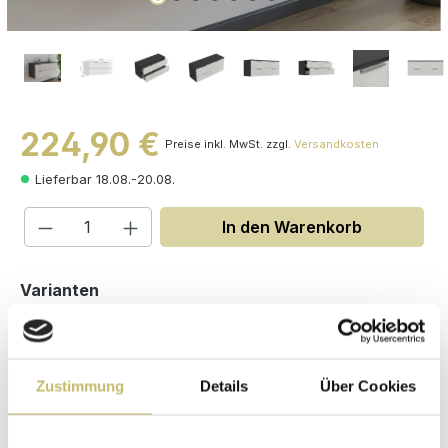
224,90 €
Preise inkl. MwSt. zzgl.
Versandkosten
Lieferbar 18.08.-20.08.
Produkt Anzahl: Gib den gewünschten W
In den Warenkorb
auswählen
Varianten
Zustimmung
Details
Über Cookies
Maße (H/B/T): 44 / 104 / 36.1 cm