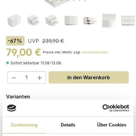
-67
%
UVP
239,90 €
79,00 €
Preise inkl. MwSt. zzgl.
Versandkosten
Sofort lieferbar 11.08-13.08.
Produkt Anzahl: Gib den gewünschten W
In den Warenkorb
auswählen
Varianten
Zustimmung
Details
Über Cookies
Maße (H/B/T): 53 / 70 / 45 cm