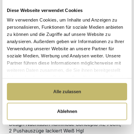
Diese Webseite verwendet Cookies
Herstellerpreis
Hochwertige
Wir verwenden Cookies, um Inhalte und Anzeigen zu
ohne
Materialien
Zwischenhändler
personalisieren, Funktionen für soziale Medien anbieten
zu können und die Zugriffe auf unsere Website zu
Kundenbetreuung
Gut verpackt für
analysieren. Außerdem geben wir Informationen zu Ihrer
mit bester
beschädigungsfreie
Verwendung unserer Website an unsere Partner für
Bewertung
Lieferung
soziale Medien, Werbung und Analysen weiter. Unsere
Designed in
1 Monat risikofreies
Partner führen diese Informationen möglicherweise mit
Germany
Rückgaberecht
weiteren Daten zusammen, die Sie ihnen bereitgestellt
haben oder die sie im Rahmen Ihrer Nutzung der Dienste
gesammelt haben.
Alle zulassen
Produktdetails
Ablehnen
Beschreibung
Design Nachttisch Kommode Concepto XL 70cm,
2 Pushauszüge lackiert Weiß Hgl