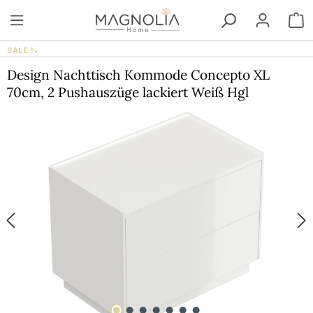
Zum Hauptinhalt springen
W
SALE %
Design Nachttisch Kommode Concepto XL
70cm, 2 Pushauszüge lackiert Weiß Hgl
Bildergalerie überspringen