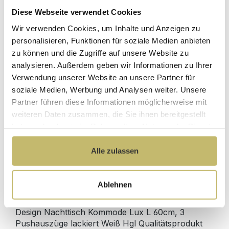
Diese Webseite verwendet Cookies
Herstellerpreis
Wir verwenden Cookies, um Inhalte und Anzeigen zu
Hochwertige
ohne
Materialien
personalisieren, Funktionen für soziale Medien anbieten
Zwischenhändler
zu können und die Zugriffe auf unsere Website zu
Kundenbetreuung
Gut verpackt für
analysieren. Außerdem geben wir Informationen zu Ihrer
mit bester
beschädigungsfreie
Verwendung unserer Website an unsere Partner für
Bewertung
Lieferung
soziale Medien, Werbung und Analysen weiter. Unsere
Designed in
1 Monat risikofreies
Partner führen diese Informationen möglicherweise mit
Germany
Rückgaberecht
weiteren Daten zusammen, die Sie ihnen bereitgestellt
haben oder die sie im Rahmen Ihrer Nutzung der Dienste
gesammelt haben.
Alle zulassen
Produktdetails
Ablehnen
Beschreibung
Design Nachttisch Kommode Lux L 60cm, 3
Pushauszüge lackiert Weiß Hgl Qualitätsprodukt