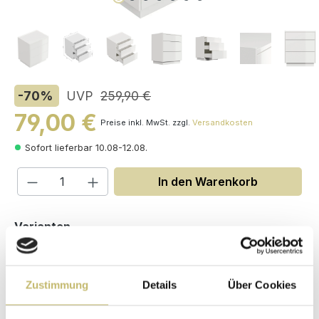
-70
%
UVP
259,90 €
79,00 €
Preise inkl. MwSt. zzgl.
Versandkosten
Sofort lieferbar 10.08-12.08.
Produkt Anzahl: Gib den gewünschten W
In den Warenkorb
auswählen
Varianten
Zustimmung
Details
Über Cookies
Maße (H/B/T): 70 / 60 / 45 cm