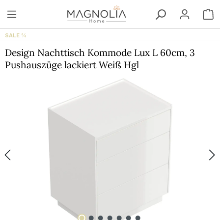
Zum Hauptinhalt springen
W
SALE %
Design Nachttisch Kommode Lux L 60cm, 3
Pushauszüge lackiert Weiß Hgl
Bildergalerie überspringen