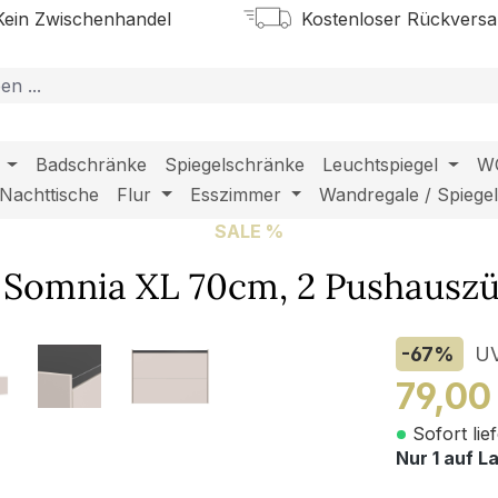
ein Zwischenhandel
Kostenloser Rückvers
Badschränke
Spiegelschränke
Leuchtspiegel
W
Nachttische
Flur
Esszimmer
Wandregale / Spiege
SALE %
omnia XL 70cm, 2 Pushauszüg
-67
%
U
79,00
Sofort lie
Nur 1 auf L