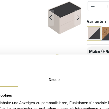
Produkt
a
Varianten
Maße (H/B
Hochw
Kunde
Details
beste
Cookies
Desig
nhalte und Anzeigen zu personalisieren, Funktionen für soziale
Website zu analysieren. Außerdem geben wir Informationen zu I