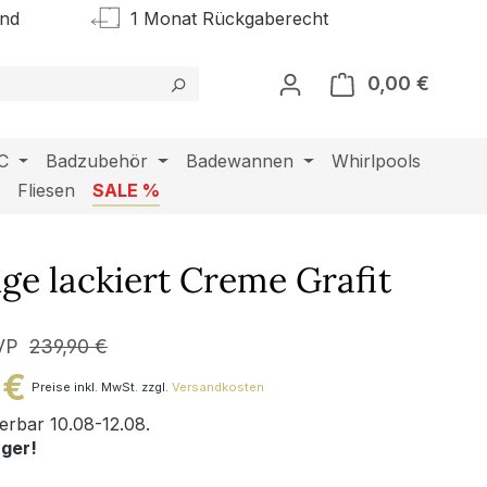
and
1 Monat Rückgaberecht
0,00 €
Warenk
C
Badzubehör
Badewannen
Whirlpools
l
Fliesen
SALE %
e lackiert Creme Grafit
VP
239,90 €
 €
Preise inkl. MwSt. zzgl.
Versandkosten
ferbar 10.08-12.08.
ager!