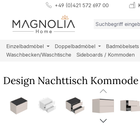
+49 (0)421 572 697 00
K
m Hauptinhalt springen
Zur Suche springen
Zur Hauptnavigation springen
Einzelbadmöbel
Doppelbadmöbel
Badmöbelsets
Waschbecken/Waschtische
Sideboards / Kommoden
Design Nachttisch Kommode S
Bildergalerie überspringen