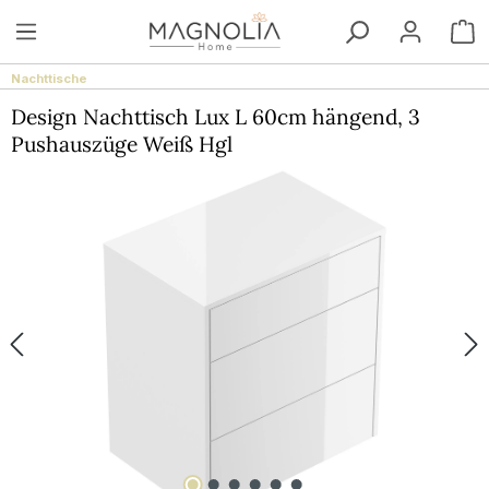
Zum Hauptinhalt springen
W
Nachttische
Design Nachttisch Lux L 60cm hängend, 3
Pushauszüge Weiß Hgl
Bildergalerie überspringen