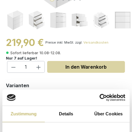
219,90 €
Preise inkl. MwSt. zzgl.
Versandkosten
Sofort lieferbar 10.08-12.08.
Nur 7 auf Lager!
Produkt Anzahl: Gib den gewünschten W
In den Warenkorb
auswählen
Varianten
Zustimmung
Details
Über Cookies
Maße (H/B/T): 70.4 / 60 / 40 cm