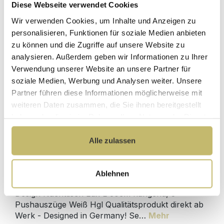
Diese Webseite verwendet Cookies
Herstellerpreis
Hochwertige
ohne
Wir verwenden Cookies, um Inhalte und Anzeigen zu
Materialien
Zwischenhändler
personalisieren, Funktionen für soziale Medien anbieten
zu können und die Zugriffe auf unsere Website zu
Kundenbetreuung
Gut verpackt für
analysieren. Außerdem geben wir Informationen zu Ihrer
mit bester
beschädigungsfreie
Bewertung
Lieferung
Verwendung unserer Website an unsere Partner für
soziale Medien, Werbung und Analysen weiter. Unsere
Designed in
1 Monat risikofreies
Partner führen diese Informationen möglicherweise mit
Germany
Rückgaberecht
weiteren Daten zusammen, die Sie ihnen bereitgestellt
haben oder die sie im Rahmen Ihrer Nutzung der Dienste
gesammelt haben.
Alle zulassen
Produktdetails
Ablehnen
Beschreibung
Design Nachttisch Lux L 60cm hängend, 3
Pushauszüge Weiß Hgl Qualitätsprodukt direkt ab
Werk - Designed in Germany! Se…
Mehr