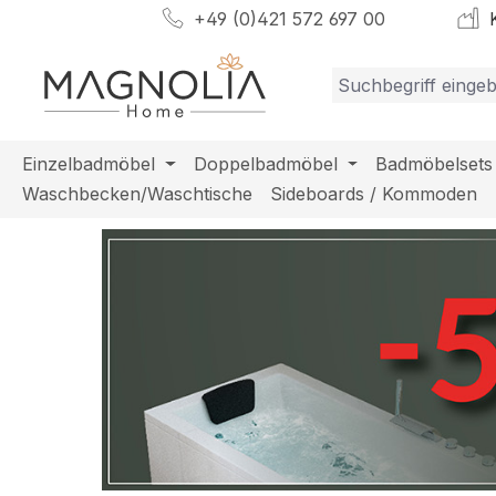
+49 (0)421 572 697 00
K
m Hauptinhalt springen
Zur Suche springen
Zur Hauptnavigation springen
Einzelbadmöbel
Doppelbadmöbel
Badmöbelsets
Waschbecken/Waschtische
Sideboards / Kommoden