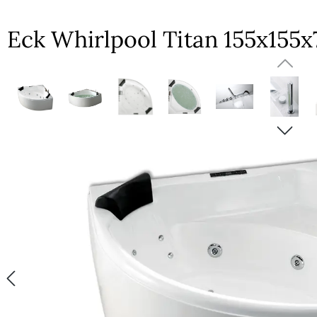
Eck Whirlpool Titan 155x155
Bildergalerie überspringen