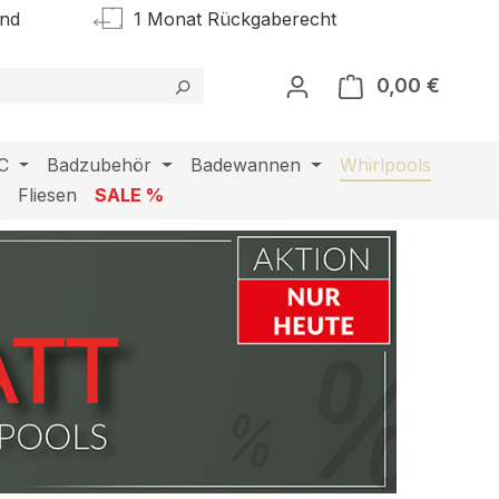
and
1 Monat Rückgaberecht
0,00 €
Warenk
C
Badzubehör
Badewannen
Whirlpools
l
Fliesen
SALE %