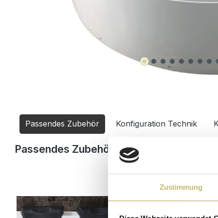
Passendes Zubehör
Konfiguration Technik
K
Produktgalerie überspringen
Passendes Zubehör
Zustimmung