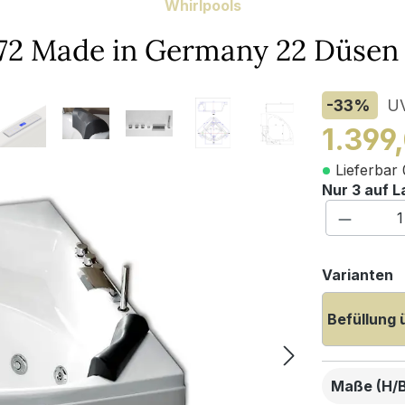
Whirlpools
x72 Made in Germany 22 Düsen
-33
%
U
1.399
Lieferbar 
Nur 3 auf L
Produkt
a
Varianten
Befüllung 
Maße (H/B/