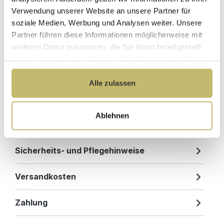
Verwendung unserer Website an unsere Partner für
soziale Medien, Werbung und Analysen weiter. Unsere
Produktdetails
Partner führen diese Informationen möglicherweise mit
weiteren Daten zusammen, die Sie ihnen bereitgestellt
Beschreibung
haben oder die sie im Rahmen Ihrer Nutzung der Dienste
Outdoor Spa Abdeckung Thermoschutz:Die
gesammelt haben.
Whirlpool Abdeckung bietet dank Isolierung
Alle zulassen
einen guten Thermoschutz für Ihren Outdoor…
Mehr
Ablehnen
Downloads
0
Sicherheits- und Pflegehinweise
Versandkosten
Zahlung