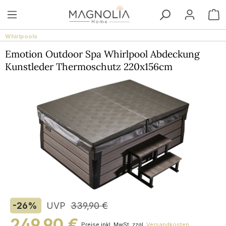
Zum Hauptinhalt springen
W
Whirlpools
Emotion Outdoor Spa Whirlpool Abdeckung
Kunstleder Thermoschutz 220x156cm
Bildergalerie überspringen
-26
%
UVP
339,90 €
249,90 €
Preise inkl. MwSt. zzgl.
Versandkosten