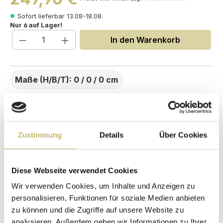
Sofort lieferbar 13.08-18.08.
Nur 6 auf Lager!
Produkt Anzahl: Gib den gewünschten W
In den Warenkorb
Maße (H/B/T): 0 / 0 / 0 cm
Herstellerpreis
Hochwertige
ohne
Materialien
Zwischenhändler
Zustimmung
Details
Über Cookies
Kundenbetreuung
Gut verpackt für
mit bester
beschädigungsfreie
Bewertung
Lieferung
Diese Webseite verwendet Cookies
Designed in
1 Monat risikofreies
Wir verwenden Cookies, um Inhalte und Anzeigen zu
Germany
Rückgaberecht
personalisieren, Funktionen für soziale Medien anbieten
zu können und die Zugriffe auf unsere Website zu
analysieren. Außerdem geben wir Informationen zu Ihrer