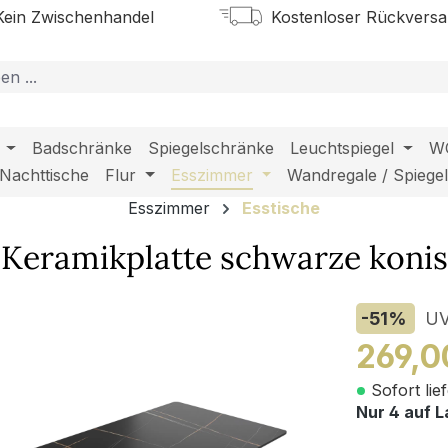
ein Zwischenhandel
Kostenloser Rückvers
Badschränke
Spiegelschränke
Leuchtspiegel
W
Nachttische
Flur
Esszimmer
Wandregale / Spiege
Esszimmer
Esstische
Keramikplatte schwarze konis
-51
%
U
269,0
Sofort lie
Nur 4 auf L