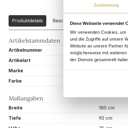
Zustimmung
Produktdetails
Beschreibung
Downloads
0
Diese Webseite verwendet 
Wir verwenden Cookies, um I
und die Zugriffe auf unsere 
Artikelstammdaten
Website an unsere Partner fü
Artikelnummer
ET00068X00
möglicherweise mit weiteren
der Dienste gesammelt habe
Artikelart
Esstisch
Marke
Magnolia Ho
Farbe
Schwarz
Maßangaben
Breite
180 cm
Tiefe
90 cm