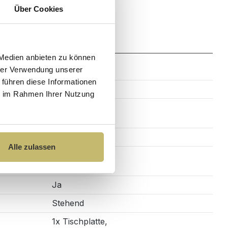
Über Cookies
Zahlung
 Medien anbieten zu können
hrer Verwendung unserer
 führen diese Informationen
Schwarz
ie im Rahmen Ihrer Nutzung
Rechteckig
Alle zulassen
Ja
Stehend
1x Tischplatte,