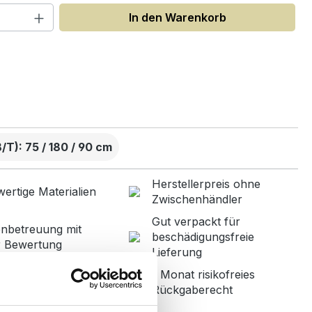
 Anzahl: Gib den gewünschten Wert ein
In den Warenkorb
uswählen
T): 75 / 180 / 90 cm
Herstellerpreis ohne
ertige Materialien
Zwischenhändler
Gut verpackt für
nbetreuung mit
beschädigungsfreie
r Bewertung
Lieferung
1 Monat risikofreies
ned in Germany
Rückgaberecht