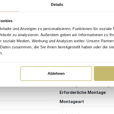
Details
Sicherheits- und Pflegehinweise
Versandkosten
Cookies
nhalte und Anzeigen zu personalisieren, Funktionen für soziale
Website zu analysieren. Außerdem geben wir Informationen zu I
Farbe
r soziale Medien, Werbung und Analysen weiter. Unsere Partner
0T02
Farbe Tischplatte
 Daten zusammen, die Sie ihnen bereitgestellt haben oder die s
n.
Design/Ausstattung
me
Möbel Form
Ablehnen
Montage & Lieferung
Erforderliche Montage
Montageart