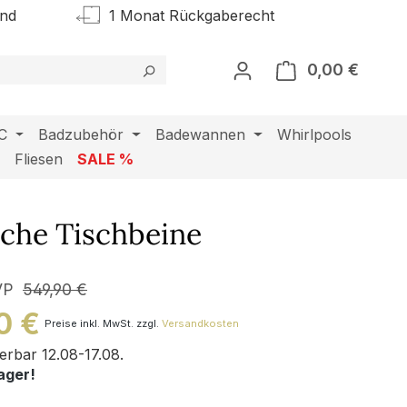
and
1 Monat Rückgaberecht
0,00 €
Warenk
C
Badzubehör
Badewannen
Whirlpools
l
Fliesen
SALE %
che Tischbeine
VP
549,90 €
0 €
Preise inkl. MwSt. zzgl.
Versandkosten
ferbar 12.08-17.08.
ager!