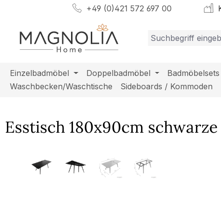
+49 (0)421 572 697 00
K
m Hauptinhalt springen
Zur Suche springen
Zur Hauptnavigation springen
Einzelbadmöbel
Doppelbadmöbel
Badmöbelsets
Waschbecken/Waschtische
Sideboards / Kommoden
Esstisch 180x90cm schwarze 
Bildergalerie überspringen