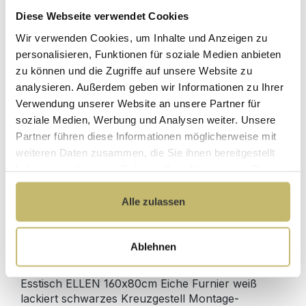
Diese Webseite verwendet Cookies
Herstellerpreis
Wir verwenden Cookies, um Inhalte und Anzeigen zu
Hochwertige
ohne
Materialien
personalisieren, Funktionen für soziale Medien anbieten
Zwischenhändler
zu können und die Zugriffe auf unsere Website zu
Kundenbetreuung
Gut verpackt für
analysieren. Außerdem geben wir Informationen zu Ihrer
mit bester
beschädigungsfreie
Verwendung unserer Website an unsere Partner für
Bewertung
Lieferung
soziale Medien, Werbung und Analysen weiter. Unsere
Designed in
1 Monat risikofreies
Partner führen diese Informationen möglicherweise mit
Germany
Rückgaberecht
weiteren Daten zusammen, die Sie ihnen bereitgestellt
haben oder die sie im Rahmen Ihrer Nutzung der Dienste
gesammelt haben.
Alle zulassen
Produktdetails
Ablehnen
Beschreibung
Esstisch ELLEN 160x80cm Eiche Furnier weiß
lackiert schwarzes Kreuzgestell Montage-