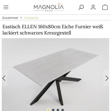
Zum Hauptinhalt springen
W
Esszimmer
Esstische
Esstisch ELLEN 160x80cm Eiche Furnier weiß
lackiert schwarzes Kreuzgestell
Bildergalerie überspringen