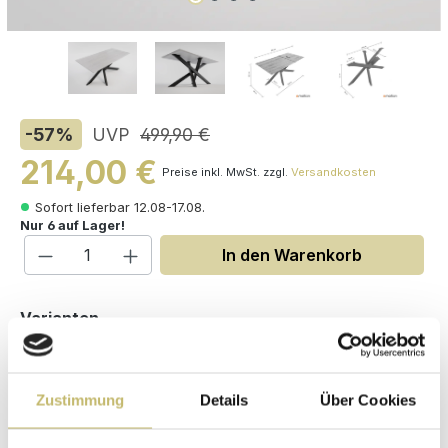
-57
%
UVP
499,90 €
214,00 €
Preise inkl. MwSt. zzgl.
Versandkosten
Sofort lieferbar 12.08-17.08.
Nur 6 auf Lager!
Produkt Anzahl: Gib den gewünschten W
In den Warenkorb
auswählen
Varianten
Zustimmung
Details
Über Cookies
Maße (H/B/T): 74.5 / 160 / 80 cm