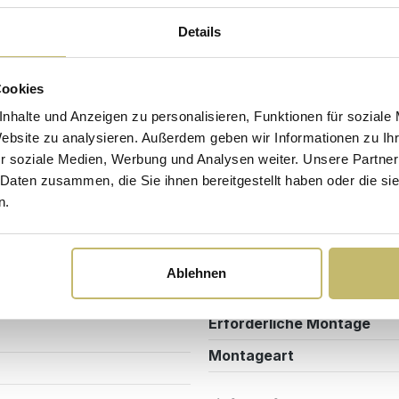
Details
Sicherheits- und Pflegehinweise
Versandkosten
Cookies
nhalte und Anzeigen zu personalisieren, Funktionen für soziale
Farbe
Website zu analysieren. Außerdem geben wir Informationen zu I
0T06
Farbe Tischplatte
r soziale Medien, Werbung und Analysen weiter. Unsere Partner
 Daten zusammen, die Sie ihnen bereitgestellt haben oder die s
n.
Design/Ausstattung
me
Möbel Form
Ablehnen
Montage & Lieferung
Erforderliche Montage
Montageart