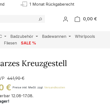
and
1 Monat Rückgaberecht
0,00 €
Warenk
C
Badzubehör
Badewannen
Whirlpools
l
Fliesen
SALE %
arzes Kreuzgestell
VP
441,90 €
0 €
Preise inkl. MwSt. zzgl.
Versandkosten
ferbar 12.08-17.08.
ager!