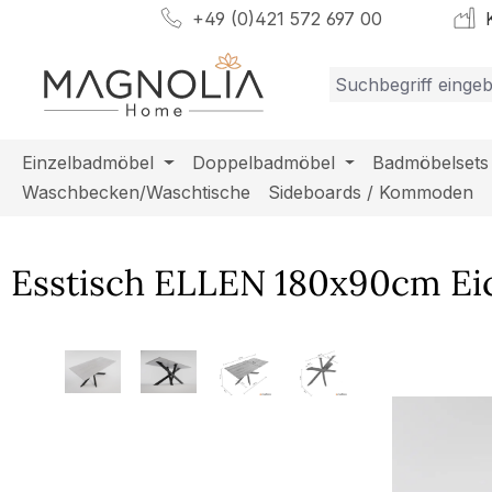
+49 (0)421 572 697 00
K
m Hauptinhalt springen
Zur Suche springen
Zur Hauptnavigation springen
Einzelbadmöbel
Doppelbadmöbel
Badmöbelsets
Waschbecken/Waschtische
Sideboards / Kommoden
Esstisch ELLEN 180x90cm Eic
Bildergalerie überspringen