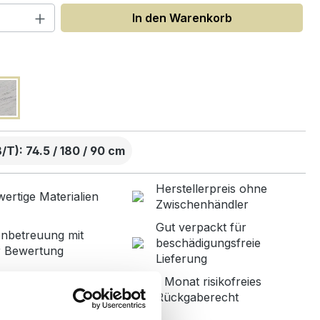
 Anzahl: Gib den gewünschten Wert ein
In den Warenkorb
uswählen
T): 74.5 / 180 / 90 cm
Herstellerpreis ohne
ertige Materialien
Zwischenhändler
Gut verpackt für
nbetreuung mit
beschädigungsfreie
r Bewertung
Lieferung
1 Monat risikofreies
ned in Germany
Rückgaberecht