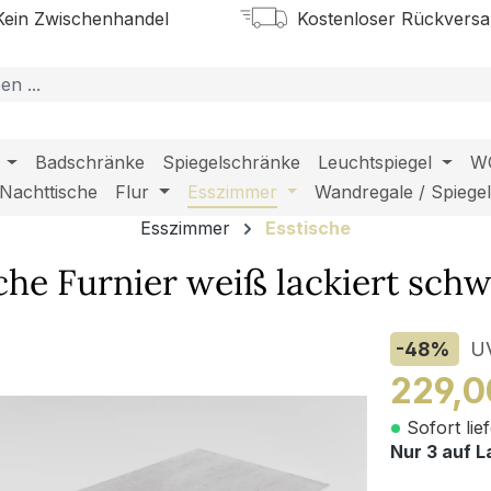
ein Zwischenhandel
Kostenloser Rückvers
Badschränke
Spiegelschränke
Leuchtspiegel
W
Nachttische
Flur
Esszimmer
Wandregale / Spiege
Esszimmer
Esstische
he Furnier weiß lackiert schw
-48
%
U
229,0
Sofort lie
Nur 3 auf L