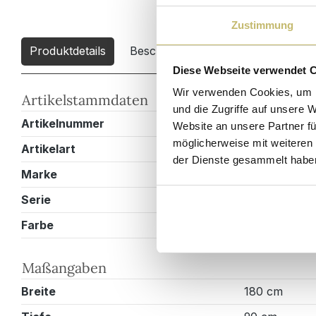
Zustimmung
Produktdetails
Beschreibung
Downloads
2
Diese Webseite verwendet 
Wir verwenden Cookies, um I
Artikelstammdaten
und die Zugriffe auf unsere 
Artikelnummer
ET00040X00
Website an unsere Partner fü
möglicherweise mit weiteren
Artikelart
Esstisch
der Dienste gesammelt habe
Marke
Magnolia Ho
Serie
Ellen
Farbe
Eiche weiss
Maßangaben
Breite
180 cm