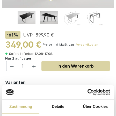
-61
%
UVP
899,90 €
349,00 €
Preise inkl. MwSt. zzgl.
Versandkosten
Sofort lieferbar 12.08-17.08.
Nur 2 auf Lager!
Produkt Anzahl: Gib den gewünschten W
In den Warenkorb
auswählen
Varianten
Zustimmung
Details
Über Cookies
Maße (H/B/T): 75 / 200 / 90 cm