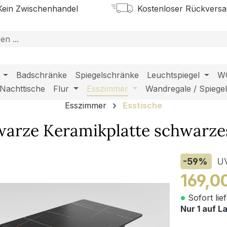
ein Zwischenhandel
Kostenloser Rückvers
Badschränke
Spiegelschränke
Leuchtspiegel
W
Nachttische
Flur
Esszimmer
Wandregale / Spiege
Esszimmer
Esstische
arze Keramikplatte schwarzes
-59
%
U
169,0
Sofort lie
Nur 1 auf L