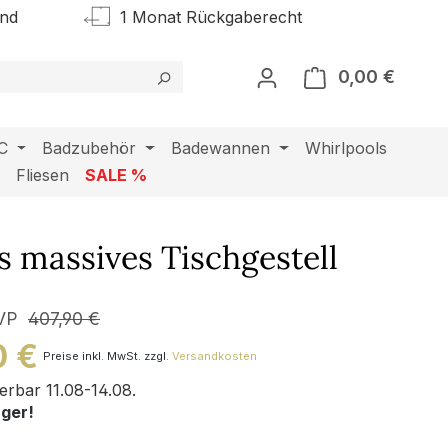
and
1 Monat Rückgaberecht
0,00 €
Warenk
C
Badzubehör
Badewannen
Whirlpools
l
Fliesen
SALE %
 massives Tischgestell
VP
407,90 €
0 €
Preise inkl. MwSt. zzgl.
Versandkosten
ferbar 11.08-14.08.
ager!