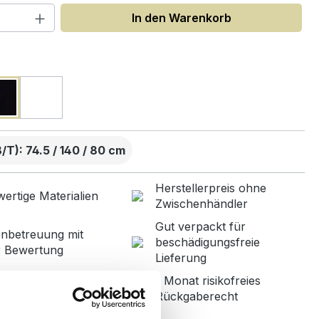
 Anzahl: Gib den gewünschten Wert ein
In den Warenkorb
uswählen
T): 74.5 / 140 / 80 cm
Herstellerpreis ohne
ertige Materialien
Zwischenhändler
Gut verpackt für
nbetreuung mit
beschädigungsfreie
r Bewertung
Lieferung
1 Monat risikofreies
ned in Germany
Rückgaberecht