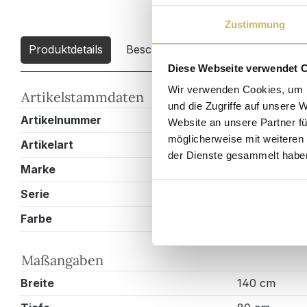
Zustimmung
Produktdetails
Beschreibung
Downloads
2
Diese Webseite verwendet 
Wir verwenden Cookies, um I
Artikelstammdaten
und die Zugriffe auf unsere 
Artikelnummer
ET00044X00
Website an unsere Partner fü
möglicherweise mit weiteren
Artikelart
Esstisch
der Dienste gesammelt habe
Marke
Magnolia Ho
Serie
Mias
Farbe
Schwarz
Maßangaben
Breite
140 cm