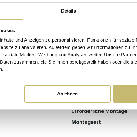
Details
Sicherheits- und Pflegehinweise
Versandkosten
Cookies
nhalte und Anzeigen zu personalisieren, Funktionen für soziale
Farbe
Website zu analysieren. Außerdem geben wir Informationen zu I
0T02
Farbe Tischplatte
r soziale Medien, Werbung und Analysen weiter. Unsere Partner
 Daten zusammen, die Sie ihnen bereitgestellt haben oder die s
n.
Design/Ausstattung
me
Möbel Form
Ablehnen
Montage & Lieferung
Erforderliche Montage
Montageart