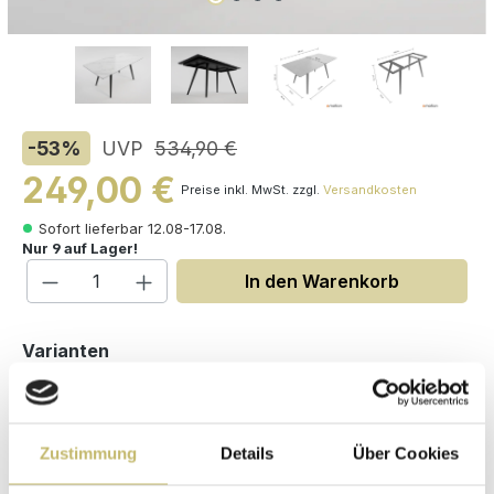
-53
%
UVP
534,90 €
249,00 €
Preise inkl. MwSt. zzgl.
Versandkosten
Sofort lieferbar 12.08-17.08.
Nur 9 auf Lager!
Produkt Anzahl: Gib den gewünschten W
In den Warenkorb
auswählen
Varianten
Zustimmung
Details
Über Cookies
Maße (H/B/T): 75 / 160 / 80 cm