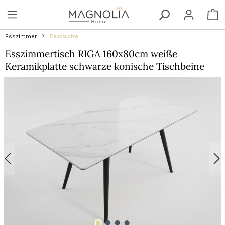
Zum Hauptinhalt springen
W
Esszimmer
Esstische
Esszimmertisch RIGA 160x80cm weiße
Keramikplatte schwarze konische Tischbeine
Bildergalerie überspringen