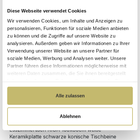
Diese Webseite verwendet Cookies
Herstellerpreis
Hochwertige
Wir verwenden Cookies, um Inhalte und Anzeigen zu
ohne
Materialien
Zwischenhändler
personalisieren, Funktionen für soziale Medien anbieten
zu können und die Zugriffe auf unsere Website zu
Kundenbetreuung
Gut verpackt für
analysieren. Außerdem geben wir Informationen zu Ihrer
mit bester
beschädigungsfreie
Verwendung unserer Website an unsere Partner für
Bewertung
Lieferung
soziale Medien, Werbung und Analysen weiter. Unsere
Designed in
1 Monat risikofreies
Partner führen diese Informationen möglicherweise mit
Germany
Rückgaberecht
weiteren Daten zusammen, die Sie ihnen bereitgestellt
haben oder die sie im Rahmen Ihrer Nutzung der Dienste
gesammelt haben.
Alle zulassen
Produktdetails
Ablehnen
Beschreibung
Esszimmertisch RIGA 160x80cm weiße
Keramikplatte schwarze konische Tischbeine