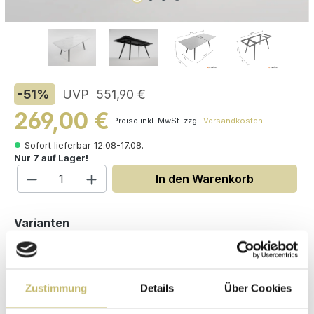
-51
%
UVP
551,90 €
269,00 €
Preise inkl. MwSt. zzgl.
Versandkosten
Sofort lieferbar 12.08-17.08.
Nur 7 auf Lager!
Produkt Anzahl: Gib den gewünschten W
In den Warenkorb
auswählen
Varianten
Zustimmung
Details
Über Cookies
Maße (H/B/T): 75 / 180 / 90 cm