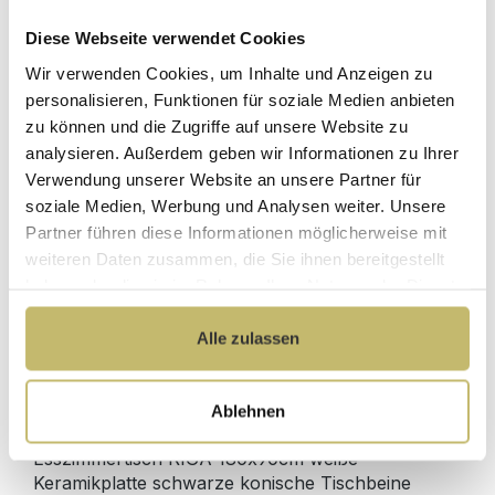
Diese Webseite verwendet Cookies
Herstellerpreis
Hochwertige
Wir verwenden Cookies, um Inhalte und Anzeigen zu
ohne
Materialien
Zwischenhändler
personalisieren, Funktionen für soziale Medien anbieten
zu können und die Zugriffe auf unsere Website zu
Kundenbetreuung
Gut verpackt für
analysieren. Außerdem geben wir Informationen zu Ihrer
mit bester
beschädigungsfreie
Verwendung unserer Website an unsere Partner für
Bewertung
Lieferung
soziale Medien, Werbung und Analysen weiter. Unsere
Designed in
1 Monat risikofreies
Partner führen diese Informationen möglicherweise mit
Germany
Rückgaberecht
weiteren Daten zusammen, die Sie ihnen bereitgestellt
haben oder die sie im Rahmen Ihrer Nutzung der Dienste
gesammelt haben.
Alle zulassen
Produktdetails
Ablehnen
Beschreibung
Esszimmertisch RIGA 180x90cm weiße
Keramikplatte schwarze konische Tischbeine