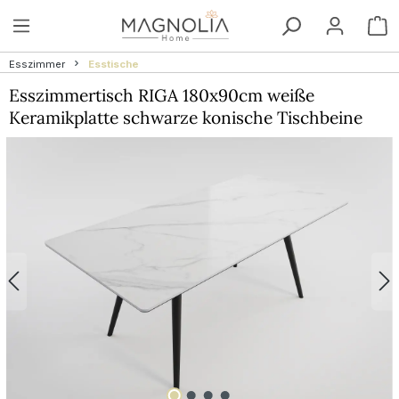
Zum Hauptinhalt springen
W
Esszimmer
Esstische
Esszimmertisch RIGA 180x90cm weiße
Keramikplatte schwarze konische Tischbeine
Bildergalerie überspringen