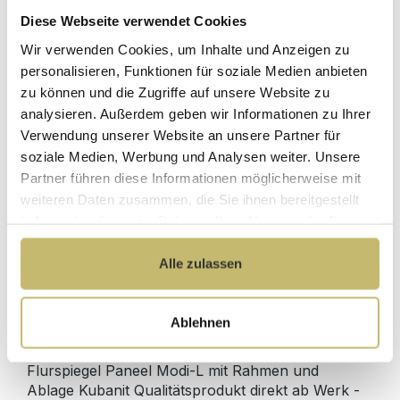
Diese Webseite verwendet Cookies
Herstellerpreis
Wir verwenden Cookies, um Inhalte und Anzeigen zu
Hochwertige
ohne
Materialien
personalisieren, Funktionen für soziale Medien anbieten
Zwischenhändler
zu können und die Zugriffe auf unsere Website zu
Kundenbetreuung
Gut verpackt für
analysieren. Außerdem geben wir Informationen zu Ihrer
mit bester
beschädigungsfreie
Verwendung unserer Website an unsere Partner für
Bewertung
Lieferung
soziale Medien, Werbung und Analysen weiter. Unsere
Designed in
1 Monat risikofreies
Partner führen diese Informationen möglicherweise mit
Germany
Rückgaberecht
weiteren Daten zusammen, die Sie ihnen bereitgestellt
haben oder die sie im Rahmen Ihrer Nutzung der Dienste
gesammelt haben.
Alle zulassen
Produktdetails
Ablehnen
Beschreibung
Flurspiegel Paneel Modi-L mit Rahmen und
Ablage Kubanit Qualitätsprodukt direkt ab Werk -