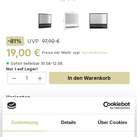
-81
%
UVP
97,90 €
19,00 €
Preise inkl. MwSt. zzgl.
Versandkosten
Sofort lieferbar 10.08-12.08.
Nur 1 auf Lager!
Produkt Anzahl: Gib den gewünschten W
In den Warenkorb
auswählen
Varianten
Zustimmung
Details
Über Cookies
Maße (H/B/T): 90 / 104 / 13.8 cm