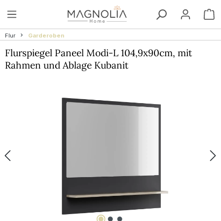
Zum Hauptinhalt springen
W
Flur
Garderoben
Flurspiegel Paneel Modi-L 104,9x90cm, mit
Rahmen und Ablage Kubanit
Bildergalerie überspringen