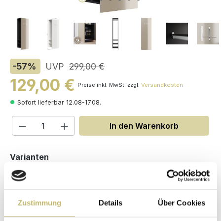
-57
%
UVP
299,00 €
129,00 €
Preise inkl. MwSt. zzgl.
Versandkosten
Sofort lieferbar 12.08-17.08.
Produkt Anzahl: Gib den gewünschten W
In den Warenkorb
auswählen
Varianten
Zustimmung
Details
Über Cookies
Maße (H/B/T): 188 / 60 / 36.1 cm