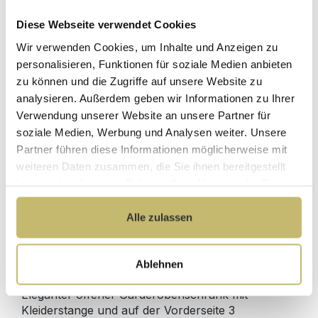
Diese Webseite verwendet Cookies
Herstellerpreis
Hochwertige
Wir verwenden Cookies, um Inhalte und Anzeigen zu
ohne
Materialien
Zwischenhändler
personalisieren, Funktionen für soziale Medien anbieten
zu können und die Zugriffe auf unsere Website zu
Kundenbetreuung
Gut verpackt für
analysieren. Außerdem geben wir Informationen zu Ihrer
mit bester
beschädigungsfreie
Verwendung unserer Website an unsere Partner für
Bewertung
Lieferung
soziale Medien, Werbung und Analysen weiter. Unsere
Designed in
1 Monat risikofreies
Partner führen diese Informationen möglicherweise mit
Germany
Rückgaberecht
weiteren Daten zusammen, die Sie ihnen bereitgestellt
haben oder die sie im Rahmen Ihrer Nutzung der Dienste
gesammelt haben.
Alle zulassen
Produktdetails
Ablehnen
Beschreibung
Eleganter offener Garderobenschrank mit
Kleiderstange und auf der Vorderseite 3