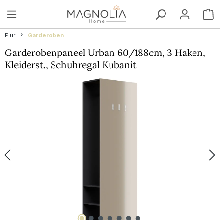
Zum Hauptinhalt springen
W
Flur
Garderoben
Garderobenpaneel Urban 60/188cm, 3 Haken,
Kleiderst., Schuhregal Kubanit
Bildergalerie überspringen