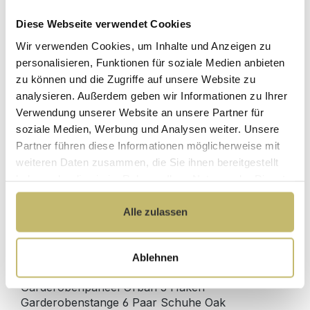
Diese Webseite verwendet Cookies
Herstellerpreis
Hochwertige
Wir verwenden Cookies, um Inhalte und Anzeigen zu
ohne
Materialien
Zwischenhändler
personalisieren, Funktionen für soziale Medien anbieten
zu können und die Zugriffe auf unsere Website zu
Kundenbetreuung
Gut verpackt für
analysieren. Außerdem geben wir Informationen zu Ihrer
mit bester
beschädigungsfreie
Verwendung unserer Website an unsere Partner für
Bewertung
Lieferung
soziale Medien, Werbung und Analysen weiter. Unsere
Designed in
1 Monat risikofreies
Partner führen diese Informationen möglicherweise mit
Germany
Rückgaberecht
weiteren Daten zusammen, die Sie ihnen bereitgestellt
haben oder die sie im Rahmen Ihrer Nutzung der Dienste
gesammelt haben.
Alle zulassen
Produktdetails
Ablehnen
Beschreibung
Garderobenpaneel Urban 3 Haken
Garderobenstange 6 Paar Schuhe Oak