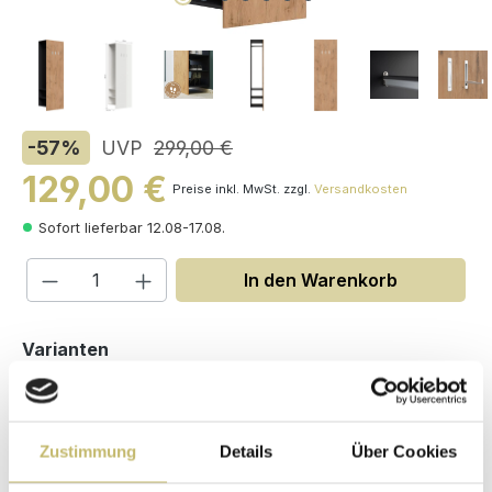
-57
%
UVP
299,00 €
129,00 €
Preise inkl. MwSt. zzgl.
Versandkosten
Sofort lieferbar 12.08-17.08.
Produkt Anzahl: Gib den gewünschten W
In den Warenkorb
auswählen
Varianten
Zustimmung
Details
Über Cookies
Maße (H/B/T): 188 / 60 / 36.1 cm