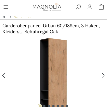
Zum Hauptinhalt springen
W
Flur
Garderoben
Garderobenpaneel Urban 60/188cm, 3 Haken,
Kleiderst., Schuhregal Oak
Bildergalerie überspringen