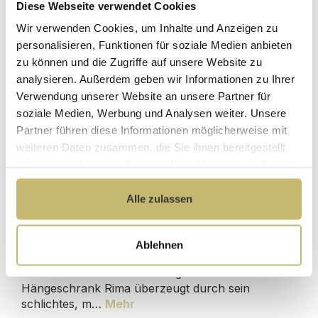
Hochwertige
Diese Webseite verwendet Cookies
ohne
Materialien
Zwischenhändler
Wir verwenden Cookies, um Inhalte und Anzeigen zu
personalisieren, Funktionen für soziale Medien anbieten
Kundenbetreuung
Gut verpackt für
zu können und die Zugriffe auf unsere Website zu
mit bester
beschädigungsfreie
analysieren. Außerdem geben wir Informationen zu Ihrer
Bewertung
Lieferung
Verwendung unserer Website an unsere Partner für
Designed in
1 Monat risikofreies
soziale Medien, Werbung und Analysen weiter. Unsere
Germany
Rückgaberecht
Partner führen diese Informationen möglicherweise mit
weiteren Daten zusammen, die Sie ihnen bereitgestellt
haben oder die sie im Rahmen Ihrer Nutzung der Dienste
gesammelt haben.
Produktdetails
Alle zulassen
Beschreibung
Ablehnen
Hängeschrank Rima 40 cm – Platzsparender
Stauraum im modernen DesignDer
Hängeschrank Rima überzeugt durch sein
schlichtes, m…
Mehr