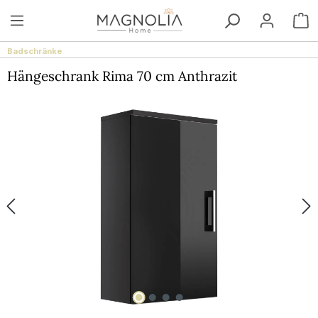
Zum Hauptinhalt springen
W
Badschränke
Hängeschrank Rima 70 cm Anthrazit
Bildergalerie überspringen