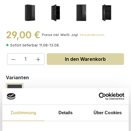
29,00 €
Preise inkl. MwSt. zzgl.
Versandkosten
Sofort lieferbar 11.08-13.08.
Produkt Anzahl: Gib den gewünschten W
In den Warenkorb
auswählen
Varianten
Zustimmung
Details
Über Cookies
Maße (H/B/T): 68 / 40 / 20.5 cm
Herstellerpreis