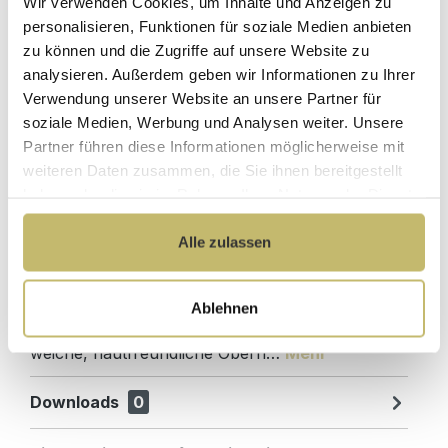
Wir verwenden Cookies, um Inhalte und Anzeigen zu
Kundenbetreuung
Gut verpackt für
personalisieren, Funktionen für soziale Medien anbieten
mit bester
beschädigungsfreie
zu können und die Zugriffe auf unsere Website zu
Bewertung
Lieferung
analysieren. Außerdem geben wir Informationen zu Ihrer
Designed in
1 Monat risikofreies
Verwendung unserer Website an unsere Partner für
Germany
Rückgaberecht
soziale Medien, Werbung und Analysen weiter. Unsere
Partner führen diese Informationen möglicherweise mit
weiteren Daten zusammen, die Sie ihnen bereitgestellt
haben oder die sie im Rahmen Ihrer Nutzung der Dienste
gesammelt haben.
Produktdetails
Alle zulassen
Beschreibung
Gefertigt aus hochwertiger Baumwolle überzeugt
Ablehnen
das Handtuch von Pamuk Design durch seine
weiche, hautfreundliche Oberfl…
Mehr
Downloads
0