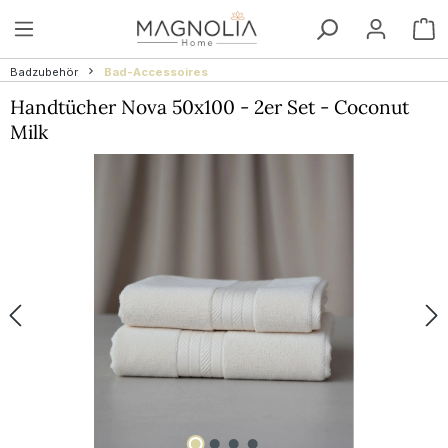
Zum Hauptinhalt springen
W
Badzubehör
Bad-Accessoires
Handtücher Nova 50x100 - 2er Set - Coconut
Milk
Bildergalerie überspringen