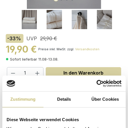
-33
%
UVP
29,90 €
19,90 €
Preise inkl. MwSt. zzgl.
Versandkosten
Sofort lieferbar 11.08-13.08.
Produkt Anzahl: Gib den gewünschten W
In den Warenkorb
Maße (H/B/T): 0 / 100 / 50 cm
Zustimmung
Details
Über Cookies
Herstellerpreis
Hochwertige
ohne
Diese Webseite verwendet Cookies
Materialien
Zwischenhändler