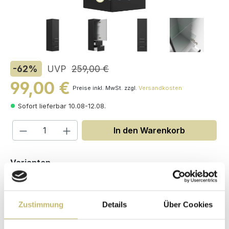
-62
%
UVP
259,00 €
99,00 €
Preise inkl. MwSt. zzgl.
Versandkosten
Sofort lieferbar 10.08-12.08.
Produkt Anzahl: Gib den gewünschten W
In den Warenkorb
auswählen
Varianten
Zustimmung
Details
Über Cookies
Maße (H/B/T): 120 / 35.2 / 35.8 cm