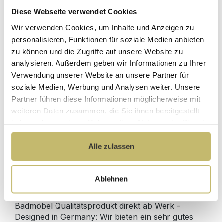
Diese Webseite verwendet Cookies
Herstellerpreis
Wir verwenden Cookies, um Inhalte und Anzeigen zu
Hochwertige
ohne
Materialien
personalisieren, Funktionen für soziale Medien anbieten
Zwischenhändler
zu können und die Zugriffe auf unsere Website zu
Kundenbetreuung
Gut verpackt für
analysieren. Außerdem geben wir Informationen zu Ihrer
mit bester
beschädigungsfreie
Verwendung unserer Website an unsere Partner für
Bewertung
Lieferung
soziale Medien, Werbung und Analysen weiter. Unsere
Designed in
1 Monat risikofreies
Partner führen diese Informationen möglicherweise mit
Germany
Rückgaberecht
weiteren Daten zusammen, die Sie ihnen bereitgestellt
haben oder die sie im Rahmen Ihrer Nutzung der Dienste
gesammelt haben.
Alle zulassen
Produktdetails
Ablehnen
Beschreibung
Badmöbel Qualitätsprodukt direkt ab Werk -
Designed in Germany: Wir bieten ein sehr gutes