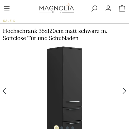
Zum Hauptinhalt springen
W
SALE %
Hochschrank 35x120cm matt schwarz m.
Softclose Tür und Schubladen
Bildergalerie überspringen