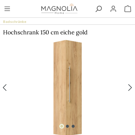
Zum Hauptinhalt springen
W
Badschränke
Hochschrank 150 cm eiche gold
Bildergalerie überspringen