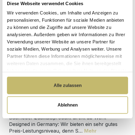
Diese Webseite verwendet Cookies
Herstellerpreis
Hochwertige
ohne
Wir verwenden Cookies, um Inhalte und Anzeigen zu
Materialien
Zwischenhändler
personalisieren, Funktionen für soziale Medien anbieten
zu können und die Zugriffe auf unsere Website zu
Kundenbetreuung
Gut verpackt für
analysieren. Außerdem geben wir Informationen zu Ihrer
mit bester
beschädigungsfreie
Verwendung unserer Website an unsere Partner für
Bewertung
Lieferung
soziale Medien, Werbung und Analysen weiter. Unsere
Designed in
1 Monat risikofreies
Partner führen diese Informationen möglicherweise mit
Germany
Rückgaberecht
weiteren Daten zusammen, die Sie ihnen bereitgestellt
haben oder die sie im Rahmen Ihrer Nutzung der Dienste
gesammelt haben.
Alle zulassen
Produktdetails
Ablehnen
Beschreibung
Badmöbel Qualitätsprodukt direkt ab Werk -
Designed in Germany: Wir bieten ein sehr gutes
Preis-Leistungsniveau, denn S…
Mehr