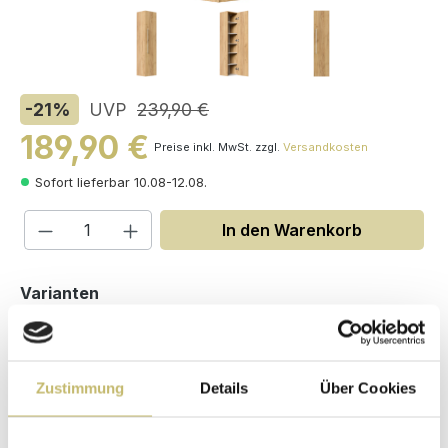
-21
%
UVP
239,90 €
189,90 €
Preise inkl. MwSt. zzgl.
Versandkosten
Sofort lieferbar 10.08-12.08.
Produkt Anzahl: Gib den gewünschten W
In den Warenkorb
auswählen
Varianten
Zustimmung
Details
Über Cookies
Maße (H/B/T): 150 / 35 / 30 cm