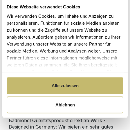
Diese Webseite verwendet Cookies
Herstellerpreis
Wir verwenden Cookies, um Inhalte und Anzeigen zu
Hochwertige
ohne
Materialien
personalisieren, Funktionen für soziale Medien anbieten
Zwischenhändler
zu können und die Zugriffe auf unsere Website zu
Kundenbetreuung
Gut verpackt für
analysieren. Außerdem geben wir Informationen zu Ihrer
mit bester
beschädigungsfreie
Verwendung unserer Website an unsere Partner für
Bewertung
Lieferung
soziale Medien, Werbung und Analysen weiter. Unsere
Designed in
1 Monat risikofreies
Partner führen diese Informationen möglicherweise mit
Germany
Rückgaberecht
weiteren Daten zusammen, die Sie ihnen bereitgestellt
haben oder die sie im Rahmen Ihrer Nutzung der Dienste
gesammelt haben.
Alle zulassen
Produktdetails
Ablehnen
Beschreibung
Badmöbel Qualitätsprodukt direkt ab Werk -
Designed in Germany: Wir bieten ein sehr gutes