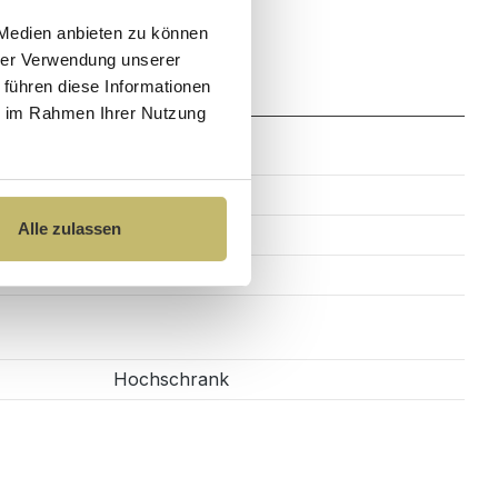
 Medien anbieten zu können
hrer Verwendung unserer
Zahlung
 führen diese Informationen
ie im Rahmen Ihrer Nutzung
80 cm
Alle zulassen
37 cm
176 cm
Hochschrank