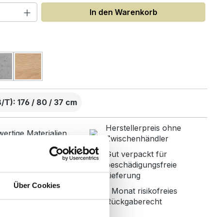
 Anzahl: Gib den gewünschten Wert ein
In den Warenkorb
uswählen
T): 176 / 80 / 37 cm
Herstellerpreis ohne
ertige Materialien
Zwischenhändler
Gut verpackt für
nbetreuung mit
beschädigungsfreie
r Bewertung
Lieferung
Über Cookies
1 Monat risikofreies
ned in Germany
Rückgaberecht