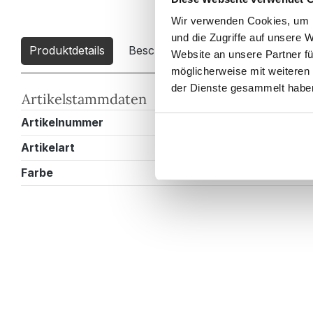
Wir verwenden Cookies, um I
und die Zugriffe auf unsere 
Produktdetails
Beschreibung
Downloads
2
Website an unsere Partner fü
möglicherweise mit weiteren
der Dienste gesammelt habe
Artikelstammdaten
Artikelnummer
HSXL00010
Artikelart
Badschrank
Farbe
Anthrazit