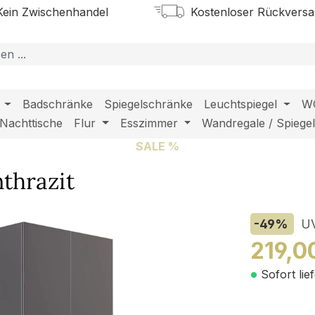
ein Zwischenhandel
Kostenloser Rückvers
Badschränke
Spiegelschränke
Leuchtspiegel
W
Nachttische
Flur
Esszimmer
Wandregale / Spiege
SALE %
thrazit
-49
%
U
219,0
Sofort lie