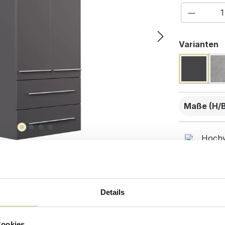
Produkt
a
Varianten
Maße (H/B/
Hochw
Kunde
beste
Details
Desig
Cookies