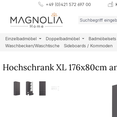
+49 (0)421 572 697 00
K
m Hauptinhalt springen
Zur Suche springen
Zur Hauptnavigation springen
Einzelbadmöbel
Doppelbadmöbel
Badmöbelsets
Waschbecken/Waschtische
Sideboards / Kommoden
Hochschrank XL 176x80cm an
Bildergalerie überspringen