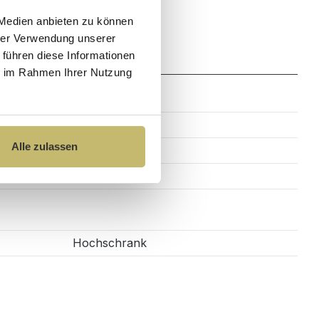
 Medien anbieten zu können
hrer Verwendung unserer
Zahlung
 führen diese Informationen
ie im Rahmen Ihrer Nutzung
80 cm
Alle zulassen
37 cm
176 cm
Hochschrank