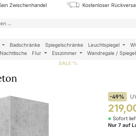
ein Zwischenhandel
Kostenloser Rückvers
Badschränke
Spiegelschränke
Leuchtspiegel
W
Nachttische
Flur
Esszimmer
Wandregale / Spiege
SALE %
eton
-49
%
U
219,0
Sofort lie
Nur 7 auf L