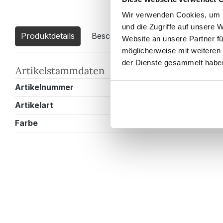
Wir verwenden Cookies, um I
und die Zugriffe auf unsere 
Produktdetails
Beschreibung
Downloads
2
Website an unsere Partner fü
möglicherweise mit weiteren
der Dienste gesammelt habe
Artikelstammdaten
Artikelnummer
HSXL000216
Artikelart
Badschrank
Farbe
Beton