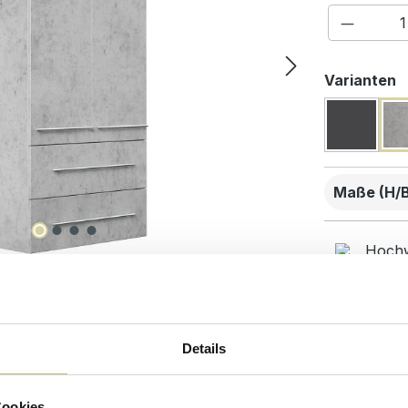
Produkt
a
Varianten
Maße (H/B/
Hochw
Kunde
beste
Details
Desig
Cookies