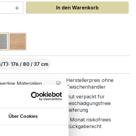
 Anzahl: Gib den gewünschten Wert ein
In den Warenkorb
uswählen
T): 176 / 80 / 37 cm
Herstellerpreis ohne
ertige Materialien
Zwischenhändler
Gut verpackt für
nbetreuung mit
beschädigungsfreie
r Bewertung
Lieferung
Über Cookies
1 Monat risikofreies
ned in Germany
Rückgaberecht