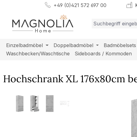
+49 (0)421 572 697 00
K
m Hauptinhalt springen
Zur Suche springen
Zur Hauptnavigation springen
Einzelbadmöbel
Doppelbadmöbel
Badmöbelsets
Waschbecken/Waschtische
Sideboards / Kommoden
Hochschrank XL 176x80cm b
Bildergalerie überspringen