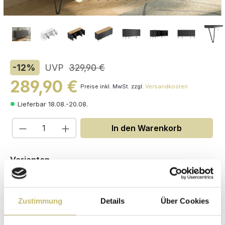
-12
%
UVP
329,90 €
289,90 €
Preise inkl. MwSt. zzgl.
Versandkosten
Lieferbar 18.08.-20.08.
Produkt Anzahl: Gib den gewünschten W
In den Warenkorb
auswählen
Varianten
Zustimmung
Details
Über Cookies
Maße (H/B/T): 75.8 / 155 / 42 cm