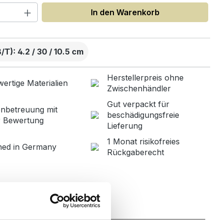
 Anzahl: Gib den gewünschten Wert ein
In den Warenkorb
T): 4.2 / 30 / 10.5 cm
Herstellerpreis ohne
ertige Materialien
Zwischenhändler
Gut verpackt für
nbetreuung mit
beschädigungsfreie
r Bewertung
Lieferung
1 Monat risikofreies
ned in Germany
Rückgaberecht
Zahlung