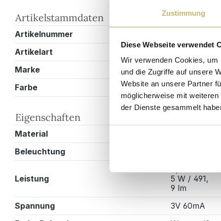
Zustimmung
Artikelstammdaten
Artikelnummer
BMCROSS45
Diese Webseite verwendet 
Artikelart
Zubehör
Wir verwenden Cookies, um I
Marke
Magnolia Ho
und die Zugriffe auf unsere 
Website an unsere Partner fü
Farbe
Chrom
möglicherweise mit weiteren
der Dienste gesammelt habe
Eigenschaften
Material
Kunststoff
Beleuchtung
LED
4,
Leistung
5 W / 491,
9 lm
Spannung
3V 60mA