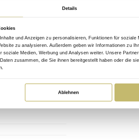
Details
Maßangaben
Breite
Cookies
Tiefe
nhalte und Anzeigen zu personalisieren, Funktionen für soziale
me
Höhe
Website zu analysieren. Außerdem geben wir Informationen zu I
r soziale Medien, Werbung und Analysen weiter. Unsere Partner
 Daten zusammen, die Sie ihnen bereitgestellt haben oder die s
Montage & Lieferung
n.
Lieferumfang
Ablehnen