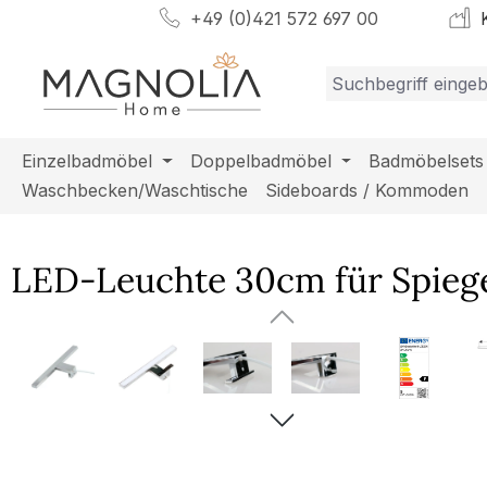
+49 (0)421 572 697 00
K
m Hauptinhalt springen
Zur Suche springen
Zur Hauptnavigation springen
Einzelbadmöbel
Doppelbadmöbel
Badmöbelsets
Waschbecken/Waschtische
Sideboards / Kommoden
LED-Leuchte 30cm für Spiege
Bildergalerie überspringen