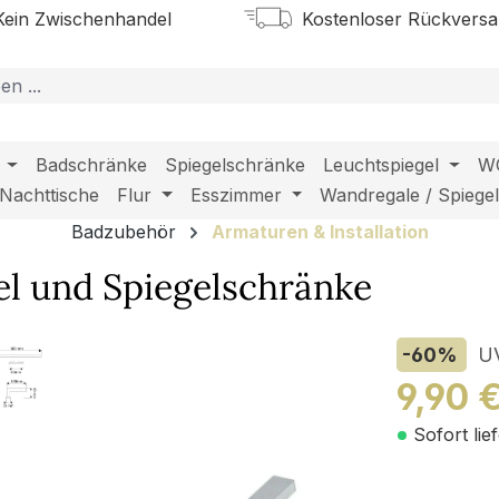
ein Zwischenhandel
Kostenloser Rückvers
Badschränke
Spiegelschränke
Leuchtspiegel
W
Nachttische
Flur
Esszimmer
Wandregale / Spiege
Badzubehör
Armaturen & Installation
l und Spiegelschränke
-60
%
U
9,90 
Sofort lie