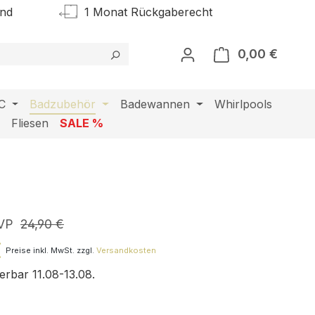
and
1 Monat Rückgaberecht
0,00 €
Warenk
C
Badzubehör
Badewannen
Whirlpools
l
Fliesen
SALE %
VP
24,90 €
€
Preise inkl. MwSt. zzgl.
Versandkosten
ferbar 11.08-13.08.