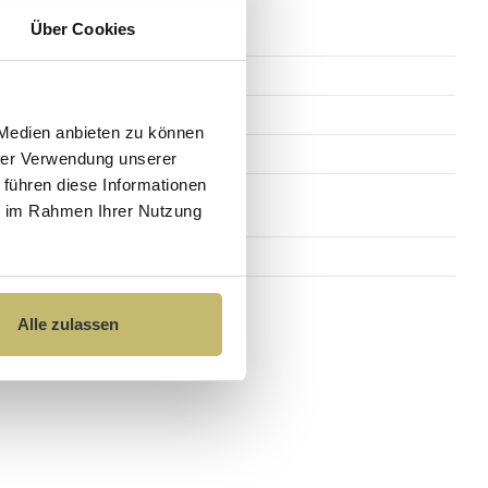
Über Cookies
30 cm
10,5 cm
 Medien anbieten zu können
4,2 cm
hrer Verwendung unserer
 führen diese Informationen
ie im Rahmen Ihrer Nutzung
LED-Leuchte
Alle zulassen