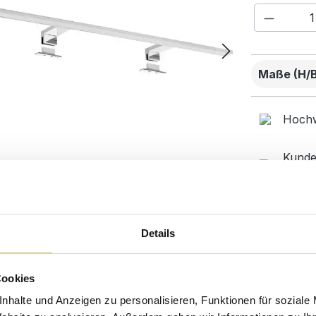
Produkt
Maße (H/B/
Hochw
Kunde
beste
Desig
Details
Cookies
Sicherheits- und Pflegehinweise
Versandkosten
nhalte und Anzeigen zu personalisieren, Funktionen für soziale