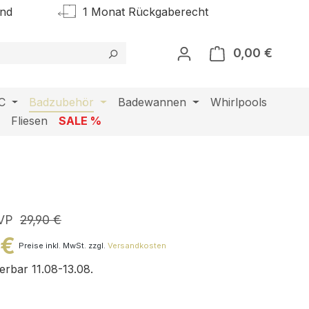
and
1 Monat Rückgaberecht
0,00 €
Warenk
C
Badzubehör
Badewannen
Whirlpools
l
Fliesen
SALE %
VP
29,90 €
 €
Preise inkl. MwSt. zzgl.
Versandkosten
ferbar 11.08-13.08.