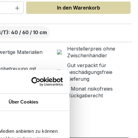
 Anzahl: Gib den gewünschten Wert ein
In den Warenkorb
T): 40 / 60 / 10 cm
Herstellerpreis ohne
ertige Materialien
Zwischenhändler
Gut verpackt für
nbetreuung mit
beschädigungsfreie
r Bewertung
Lieferung
1 Monat risikofreies
ned in Germany
Rückgaberecht
Über Cookies
Zahlung
 Medien anbieten zu können