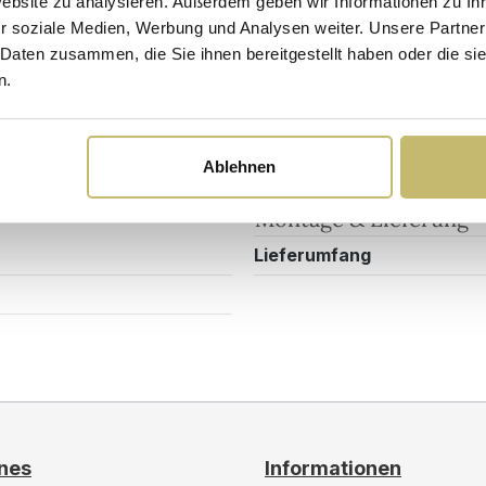
Website zu analysieren. Außerdem geben wir Informationen zu I
r soziale Medien, Werbung und Analysen weiter. Unsere Partner
Maßangaben
 Daten zusammen, die Sie ihnen bereitgestellt haben oder die s
Breite
n.
Tiefe
me
Höhe
Ablehnen
Montage & Lieferung
Lieferumfang
nes
Informationen