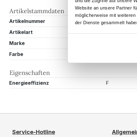
und die Zugriffe auf unsere 
Website an unsere Partner fü
Artikelstammdaten
möglicherweise mit weiteren
Artikelnummer
BMCROSS64
der Dienste gesammelt habe
Artikelart
Zubehör
Marke
Magnolia Ho
Farbe
Silber
Eigenschaften
Energieeffizienz
F
Service-Hotline
Allgemei