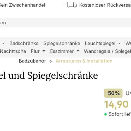
ein Zwischenhandel
Kostenloser Rückvers
Badschränke
Spiegelschränke
Leuchtspiegel
W
Nachttische
Flur
Esszimmer
Wandregale / Spiege
Badzubehör
Armaturen & Installation
l und Spiegelschränke
-50
%
U
14,90
Sofort lie