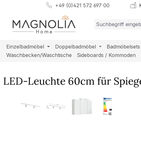
+49 (0)421 572 697 00
K
m Hauptinhalt springen
Zur Suche springen
Zur Hauptnavigation springen
Einzelbadmöbel
Doppelbadmöbel
Badmöbelsets
Waschbecken/Waschtische
Sideboards / Kommoden
LED-Leuchte 60cm für Spiege
Bildergalerie überspringen