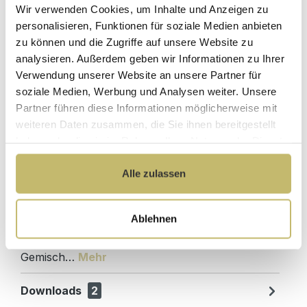
Wir verwenden Cookies, um Inhalte und Anzeigen zu
Kundenbetreuung
Gut verpackt für
mit bester
beschädigungsfreie
personalisieren, Funktionen für soziale Medien anbieten
Bewertung
Lieferung
zu können und die Zugriffe auf unsere Website zu
analysieren. Außerdem geben wir Informationen zu Ihrer
Designed in
1 Monat risikofreies
Verwendung unserer Website an unsere Partner für
Germany
Rückgaberecht
soziale Medien, Werbung und Analysen weiter. Unsere
Partner führen diese Informationen möglicherweise mit
weiteren Daten zusammen, die Sie ihnen bereitgestellt
haben oder die sie im Rahmen Ihrer Nutzung der Dienste
Produktdetails
gesammelt haben.
Alle zulassen
Beschreibung
Waschtisch-Kommode inklusive Quarztop-
Ablehnen
Waschtisch Waschtisch-Kommode
inkl.Waschtisch-Auflage aus hellem Quarzstein-
Gemisch…
Mehr
Downloads
2