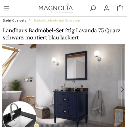
Zum Hauptinhalt springen
W
Badmöbelsets
Badmöbelsets mit Quarztop
Landhaus Badmöbel-Set 2tlg Lavanda 75 Quarz
schwarz montiert blau lackiert
Bildergalerie überspringen