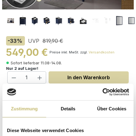
-33
%
UVP
819,90 €
549,00 €
Preise inkl. MwSt. zzgl.
Versandkosten
Sofort lieferbar 11.08-14.08.
Nur 2 auf Lager!
Produkt Anzahl: Gib den gewünschten W
In den Warenkorb
Maße (H/B/T): 86 / 76 / 56 cm
Zustimmung
Details
Über Cookies
Herstellerpreis
Hochwertige
ohne
Materialien
Diese Webseite verwendet Cookies
Zwischenhändler