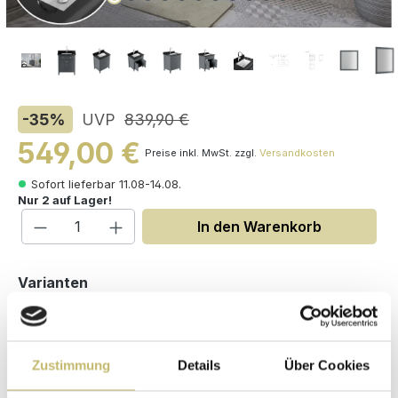
-35
%
UVP
839,90 €
549,00 €
Preise inkl. MwSt. zzgl.
Versandkosten
Sofort lieferbar 11.08-14.08.
Nur 2 auf Lager!
Produkt Anzahl: Gib den gewünschten W
In den Warenkorb
auswählen
Varianten
Zustimmung
Details
Über Cookies
Maße (H/B/T): 86 / 76 / 56 cm