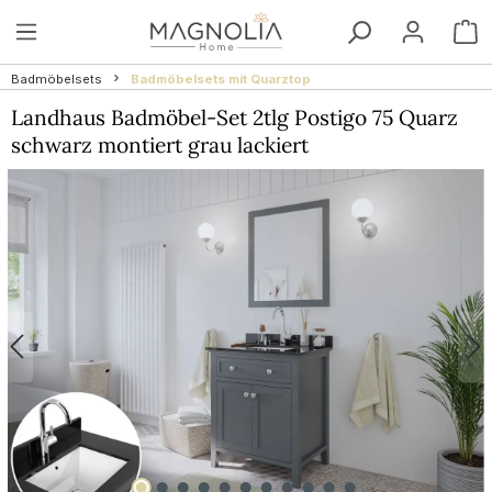
Zum Hauptinhalt springen
W
Badmöbelsets
Badmöbelsets mit Quarztop
Landhaus Badmöbel-Set 2tlg Postigo 75 Quarz
schwarz montiert grau lackiert
Bildergalerie überspringen