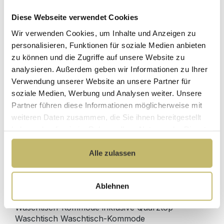
Diese Webseite verwendet Cookies
Herstellerpreis
Hochwertige
Wir verwenden Cookies, um Inhalte und Anzeigen zu
ohne
Materialien
Zwischenhändler
personalisieren, Funktionen für soziale Medien anbieten
zu können und die Zugriffe auf unsere Website zu
Kundenbetreuung
Gut verpackt für
analysieren. Außerdem geben wir Informationen zu Ihrer
mit bester
beschädigungsfreie
Verwendung unserer Website an unsere Partner für
Bewertung
Lieferung
soziale Medien, Werbung und Analysen weiter. Unsere
Designed in
1 Monat risikofreies
Partner führen diese Informationen möglicherweise mit
Germany
Rückgaberecht
weiteren Daten zusammen, die Sie ihnen bereitgestellt
haben oder die sie im Rahmen Ihrer Nutzung der Dienste
gesammelt haben.
Alle zulassen
Produktdetails
Ablehnen
Beschreibung
Waschtisch-Kommode inklusive Quarztop-
Waschtisch Waschtisch-Kommode