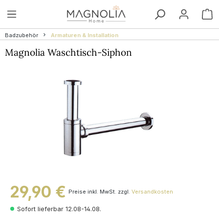
Zum Hauptinhalt springen
W
Badzubehör
Armaturen & Installation
Magnolia Waschtisch-Siphon
Bildergalerie überspringen
29,90 €
Preise inkl. MwSt. zzgl.
Versandkosten
Sofort lieferbar 12.08-14.08.