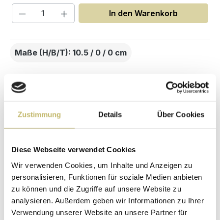
Produkt Anzahl: Gib den gewünschten W
In den Warenkorb
Maße (H/B/T): 10.5 / 0 / 0 cm
Herstellerpreis
Hochwertige
ohne
Materialien
Zwischenhändler
Zustimmung
Details
Über Cookies
Kundenbetreuung
Gut verpackt für
mit bester
beschädigungsfreie
Bewertung
Lieferung
Diese Webseite verwendet Cookies
Designed in
1 Monat risikofreies
Germany
Rückgaberecht
Wir verwenden Cookies, um Inhalte und Anzeigen zu
personalisieren, Funktionen für soziale Medien anbieten
zu können und die Zugriffe auf unsere Website zu
analysieren. Außerdem geben wir Informationen zu Ihrer
Verwendung unserer Website an unsere Partner für
Produktdetails