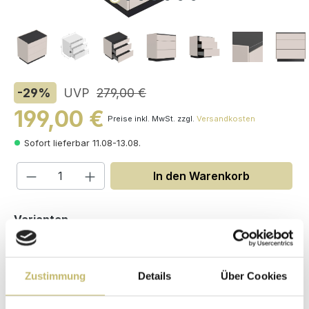
-29
%
UVP
279,00 €
199,00 €
Preise inkl. MwSt. zzgl.
Versandkosten
Sofort lieferbar 11.08-13.08.
Produkt Anzahl: Gib den gewünschten W
In den Warenkorb
auswählen
Varianten
Zustimmung
Details
Über Cookies
Maße (H/B/T): 70 / 70 / 45 cm