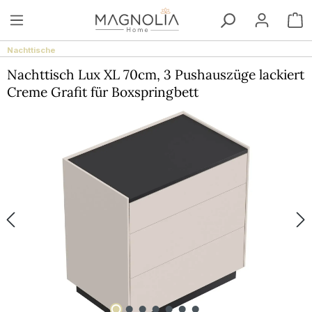
Zum Hauptinhalt springen
W
Nachttische
Nachttisch Lux XL 70cm, 3 Pushauszüge lackiert
Creme Grafit für Boxspringbett
Bildergalerie überspringen