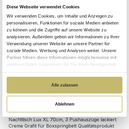
Diese Webseite verwendet Cookies
Herstellerpreis
Wir verwenden Cookies, um Inhalte und Anzeigen zu
Hochwertige
ohne
Materialien
personalisieren, Funktionen für soziale Medien anbieten
Zwischenhändler
zu können und die Zugriffe auf unsere Website zu
Kundenbetreuung
Gut verpackt für
analysieren. Außerdem geben wir Informationen zu Ihrer
mit bester
beschädigungsfreie
Verwendung unserer Website an unsere Partner für
Bewertung
Lieferung
soziale Medien, Werbung und Analysen weiter. Unsere
Designed in
1 Monat risikofreies
Partner führen diese Informationen möglicherweise mit
Germany
Rückgaberecht
weiteren Daten zusammen, die Sie ihnen bereitgestellt
haben oder die sie im Rahmen Ihrer Nutzung der Dienste
gesammelt haben.
Alle zulassen
Produktdetails
Ablehnen
Beschreibung
Nachttisch Lux XL 70cm, 3 Pushauszüge lackiert
Creme Grafit für Boxspringbett Qualitätsprodukt