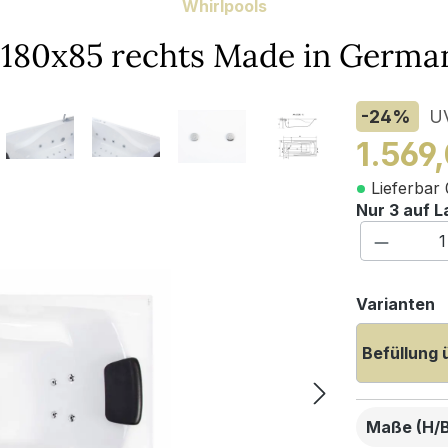
Whirlpools
 180x85 rechts Made in Germa
-24
%
U
1.569
Lieferbar 
Nur 3 auf L
Produkt
a
Varianten
Befüllung 
Maße (H/B/