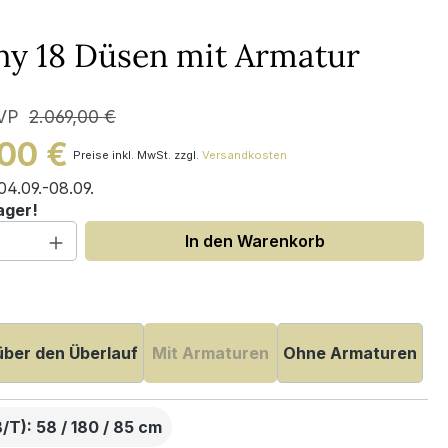
ny 18 Düsen mit Armatur
VP
2.069,00 €
,00 €
Preise inkl. MwSt. zzgl.
Versandkosten
04.09.-08.09.
ager!
 Anzahl: Gib den gewünschten Wert ein
In den Warenkorb
uswählen
über den Überlauf
Mit Armaturen
Ohne Armaturen
T): 58 / 180 / 85 cm