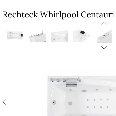
Rechteck Whirlpool Centauri
Bildergalerie überspringen