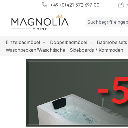
+49 (0)421 572 697 00
K
m Hauptinhalt springen
Zur Suche springen
Zur Hauptnavigation springen
Einzelbadmöbel
Doppelbadmöbel
Badmöbelsets
Waschbecken/Waschtische
Sideboards / Kommoden