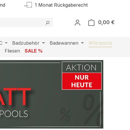
and
1 Monat Rückgaberecht
0,00 €
Warenk
C
Badzubehör
Badewannen
Whirlpools
l
Fliesen
SALE %