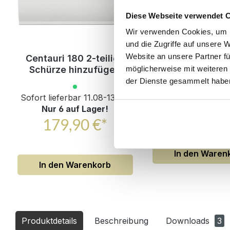
Diese Webseite verwendet 
Wir verwenden Cookies, um I
und die Zugriffe auf unsere 
Website an unsere Partner fü
Centauri 180 2-teilige
1 Kopfkissen
Schürze hinzufügen
schwarz
möglicherweise mit weiteren
der Dienste gesammelt habe
Lieferbar 01.09
Sofort lieferbar 11.08-13.08.
Nur 6 auf Lager!
19,90 
179,90 €*
UVP
34,90 €*
In den Waren
In den Warenkorb
Produktdetails
Beschreibung
Downloads
3