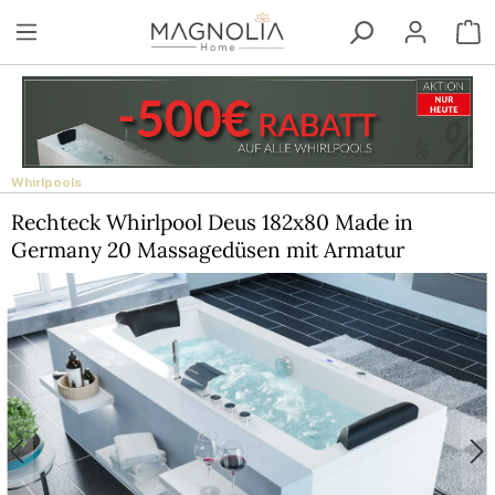
Zum Hauptinhalt springen
W
Whirlpools
Rechteck Whirlpool Deus 182x80 Made in
Germany 20 Massagedüsen mit Armatur
Bildergalerie überspringen