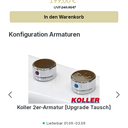
199,00 €*
UVP
249,90 €*
In den Warenkorb
Produktgalerie überspringen
Konfiguration Armaturen
Koller 2er-Armatur [Upgrade Tausch]
Lieferbar 01.09.-03.09.