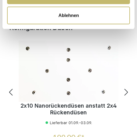
In den Warenkorb
Ablehnen
Produktgalerie überspringen
Konfiguration Düsen
2x10 Nanorückendüsen anstatt 2x4
Rückendüsen
Lieferbar 01.09.-03.09.