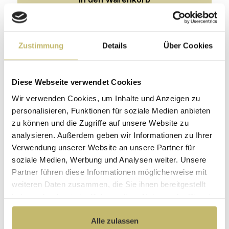
Produktgalerie überspringen
Konfiguration Technik
Zustimmung
Details
Über Cookies
Diese Webseite verwendet Cookies
Wir verwenden Cookies, um Inhalte und Anzeigen zu
personalisieren, Funktionen für soziale Medien anbieten
zu können und die Zugriffe auf unsere Website zu
analysieren. Außerdem geben wir Informationen zu Ihrer
Verwendung unserer Website an unsere Partner für
soziale Medien, Werbung und Analysen weiter. Unsere
Tausch auf Koller Niedrigenergie
Wasserpumpe
Partner führen diese Informationen möglicherweise mit
weiteren Daten zusammen, die Sie ihnen bereitgestellt
Lieferbar 01.09.-03.09.
haben oder die sie im Rahmen Ihrer Nutzung der Dienste
gesammelt haben.
79,90 €*
Alle zulassen