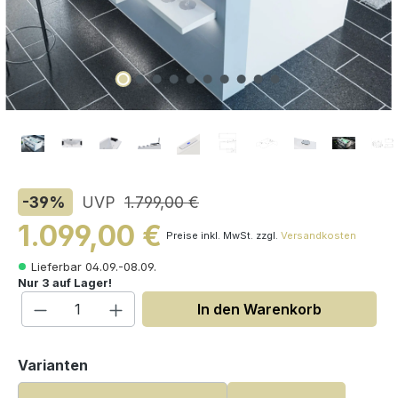
-39
%
UVP
1.799,00 €
1.099,00 €
Preise inkl. MwSt. zzgl.
Versandkosten
Lieferbar 04.09.-08.09.
Nur 3 auf Lager!
Produkt Anzahl: Gib den gewünschten W
In den Warenkorb
auswählen
Varianten