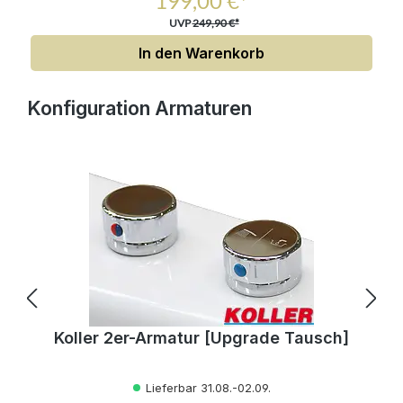
199,00 €*
UVP
249,90 €*
In den Warenkorb
Produktgalerie überspringen
Konfiguration Armaturen
Koller 2er-Armatur [Upgrade Tausch]
Lieferbar 31.08.-02.09.