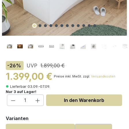
-26
%
UVP
1.899,00 €
1.399,00 €
Preise inkl. MwSt. zzgl.
Versandkosten
Lieferbar 03.09.-07.09.
Nur 3 auf Lager!
Produkt Anzahl: Gib den gewünschten W
In den Warenkorb
auswählen
Varianten