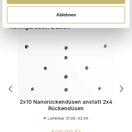
In den Warenkorb
Ablehnen
Produktgalerie überspringen
Konfiguration Düsen
2x10 Nanorückendüsen anstatt 2x4
Rückendüsen
Lieferbar 31.08.-02.09.