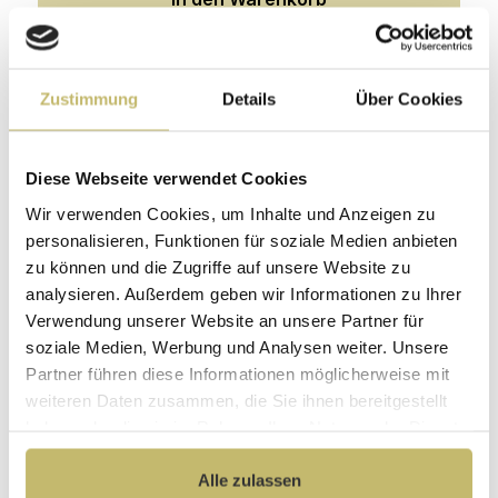
Produktgalerie überspringen
Konfiguration Technik
Zustimmung
Details
Über Cookies
Diese Webseite verwendet Cookies
Wir verwenden Cookies, um Inhalte und Anzeigen zu
personalisieren, Funktionen für soziale Medien anbieten
zu können und die Zugriffe auf unsere Website zu
analysieren. Außerdem geben wir Informationen zu Ihrer
Verwendung unserer Website an unsere Partner für
soziale Medien, Werbung und Analysen weiter. Unsere
Tausch auf Koller Niedrigenergie
Wasserpumpe
Partner führen diese Informationen möglicherweise mit
weiteren Daten zusammen, die Sie ihnen bereitgestellt
Lieferbar 31.08.-02.09.
haben oder die sie im Rahmen Ihrer Nutzung der Dienste
gesammelt haben.
79,90 €*
Alle zulassen