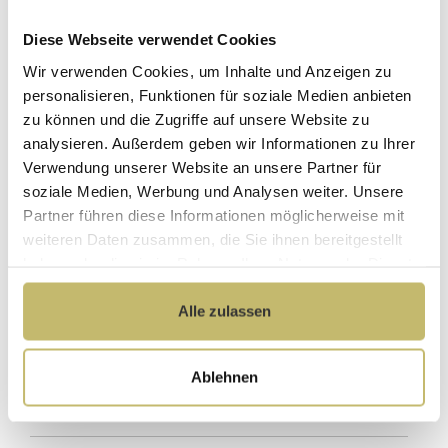
Diese Webseite verwendet Cookies
Ohne Armaturen
Wir verwenden Cookies, um Inhalte und Anzeigen zu
personalisieren, Funktionen für soziale Medien anbieten
zu können und die Zugriffe auf unsere Website zu
Maße (H/B/T): 70 / 160 / 125 cm
analysieren. Außerdem geben wir Informationen zu Ihrer
Verwendung unserer Website an unsere Partner für
Herstellerpreis
Hochwertige
soziale Medien, Werbung und Analysen weiter. Unsere
ohne
Materialien
Partner führen diese Informationen möglicherweise mit
Zwischenhändler
weiteren Daten zusammen, die Sie ihnen bereitgestellt
Kundenbetreuung
Gut verpackt für
haben oder die sie im Rahmen Ihrer Nutzung der Dienste
mit bester
beschädigungsfreie
gesammelt haben.
Bewertung
Lieferung
Alle zulassen
Designed in
1 Monat risikofreies
Germany
Rückgaberecht
Ablehnen
Produktdetails