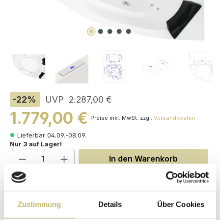
-22
%
UVP
2.287,00 €
1.779,00 €
Preise inkl. MwSt. zzgl.
Versandkosten
Lieferbar 04.09.-08.09.
Nur 3 auf Lager!
Produkt Anzahl: Gib den gewünschten W
In den Warenkorb
auswählen
Varianten
Zustimmung
Details
Über Cookies
Befüllung über den Überlauf
Mit Armaturen