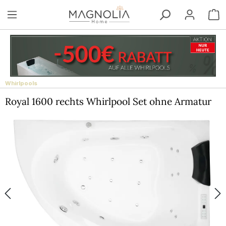
Zum Hauptinhalt springen
W
Whirlpools
Royal 1600 rechts Whirlpool Set ohne Armatur
Bildergalerie überspringen