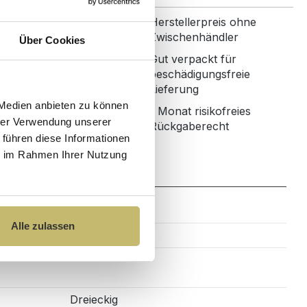
Herstellerpreis ohne
ertige Materialien
Zwischenhändler
Über Cookies
Gut verpackt für
nbetreuung mit
beschädigungsfreie
r Bewertung
Lieferung
 Medien anbieten zu können
1 Monat risikofreies
ned in Germany
hrer Verwendung unserer
Rückgaberecht
 führen diese Informationen
ie im Rahmen Ihrer Nutzung
Zahlung
Alle zulassen
Sanitäracryl
Dreieckig