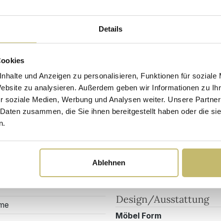
Hochw
Details
Kunde
beste
Cookies
nhalte und Anzeigen zu personalisieren, Funktionen für soziale
Desig
Website zu analysieren. Außerdem geben wir Informationen zu I
r soziale Medien, Werbung und Analysen weiter. Unsere Partner
 Daten zusammen, die Sie ihnen bereitgestellt haben oder die s
Sicherheits- und Pflegehinweise
Versandkosten
n.
Materialien
Ablehnen
1800-LINKS00XOA
Material Korpus
Design/Ausstattung
me
Möbel Form