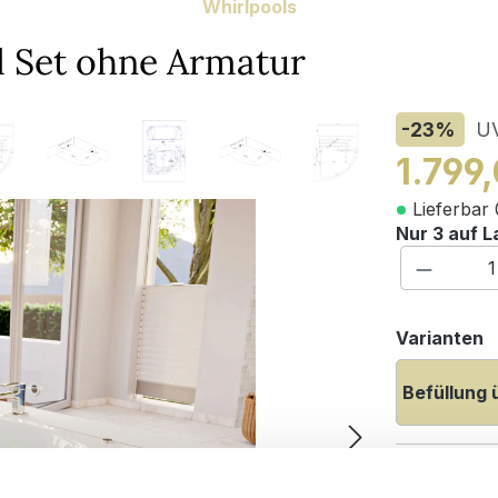
Whirlpools
l Set ohne Armatur
-23
%
U
1.799
Lieferbar 
Nur 3 auf L
Produkt
a
Varianten
Befüllung 
Maße (H/B/