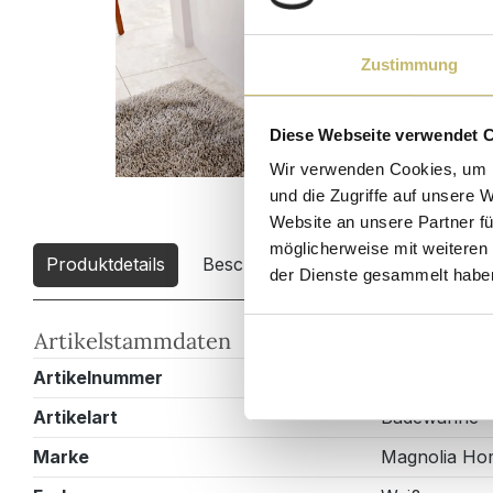
Zustimmung
Diese Webseite verwendet 
Wir verwenden Cookies, um I
und die Zugriffe auf unsere 
Website an unsere Partner fü
möglicherweise mit weiteren
Produktdetails
Beschreibung
Downloads
3
der Dienste gesammelt habe
Artikelstammdaten
Artikelnummer
PTROYAL-XL
Artikelart
Badewanne
Marke
Magnolia Ho