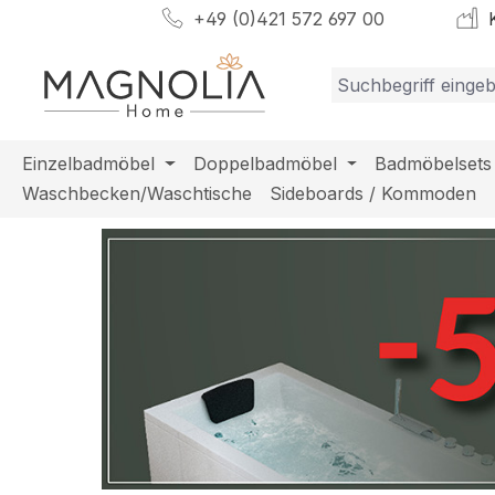
+49 (0)421 572 697 00
K
m Hauptinhalt springen
Zur Suche springen
Zur Hauptnavigation springen
Einzelbadmöbel
Doppelbadmöbel
Badmöbelsets
Waschbecken/Waschtische
Sideboards / Kommoden