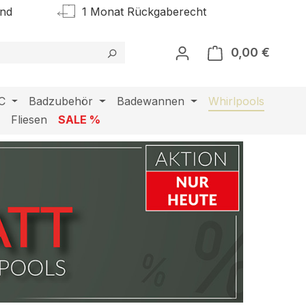
and
1 Monat Rückgaberecht
0,00 €
Warenk
C
Badzubehör
Badewannen
Whirlpools
l
Fliesen
SALE %