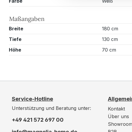
Farbe
Weiß
Maßangaben
Breite
180 cm
Tiefe
130 cm
Höhe
70 cm
Service-Hotline
Allgemei
Unterstützung und Beratung unter:
Kontakt
Über uns
+49 421 572 697 00
Showroo
info@magnolia-home.de
B2B