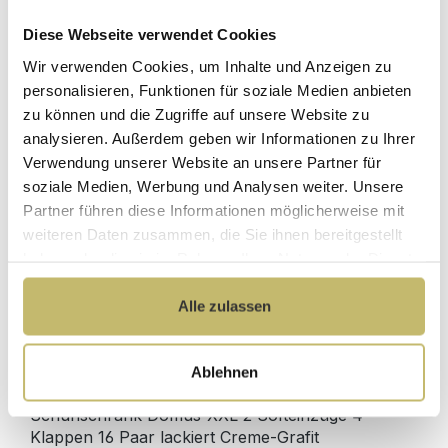
Diese Webseite verwendet Cookies
Herstellerpreis
Hochwertige
Wir verwenden Cookies, um Inhalte und Anzeigen zu
ohne
Materialien
Zwischenhändler
personalisieren, Funktionen für soziale Medien anbieten
zu können und die Zugriffe auf unsere Website zu
Kundenbetreuung
Gut verpackt für
analysieren. Außerdem geben wir Informationen zu Ihrer
mit bester
beschädigungsfreie
Verwendung unserer Website an unsere Partner für
Bewertung
Lieferung
soziale Medien, Werbung und Analysen weiter. Unsere
Designed in
1 Monat risikofreies
Partner führen diese Informationen möglicherweise mit
Germany
Rückgaberecht
weiteren Daten zusammen, die Sie ihnen bereitgestellt
haben oder die sie im Rahmen Ihrer Nutzung der Dienste
gesammelt haben.
Alle zulassen
Produktdetails
Ablehnen
Beschreibung
Schuhschrank Domus-XXL 2 Softeinzüge 4
Klappen 16 Paar lackiert Creme-Grafit