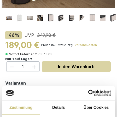
-46
%
UVP
349,90 €
189,00 €
Preise inkl. MwSt. zzgl.
Versandkosten
Sofort lieferbar 11.08-13.08.
Nur 1 auf Lager!
Produkt Anzahl: Gib den gewünschten W
In den Warenkorb
auswählen
Varianten
Zustimmung
Details
Über Cookies
Maße (H/B/T): 123 / 104 / 36.1 cm